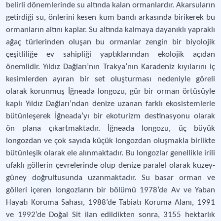
belirli dönemlerinde su altında kalan ormanlardır. Akarsuların
getirdiği su, önlerini kesen kum bandı arkasında birikerek bu
ormanların altını kaplar. Su altında kalmaya dayanıklı yapraklı
ağaç türlerinden oluşan bu ormanlar zengin bir biyolojik
çeşitliliğe ev sahipliği yaptıklarından ekolojik açıdan
önemlidir. Yıldız Dağları’nın Trakya’nın Karadeniz kıyılarını iç
kesimlerden ayıran bir set oluşturması nedeniyle göreli
olarak korunmuş İğneada longozu, gür bir orman örtüsüyle
kaplı Yıldız Dağları’ndan denize uzanan farklı ekosistemlerle
bütünleşerek İğneada’yı bir ekoturizm destinasyonu olarak
ön plana çıkartmaktadır. İğneada longozu, üç büyük
longozdan ve çok sayıda küçük longozdan oluşmakla birlikte
bütünleşik olarak ele alınmaktadır. Bu longozlar genellikle irili
ufaklı göllerin çevrelerinde olup denize paralel olarak kuzey-
güney doğrultusunda uzanmaktadır. Su basar orman ve
gölleri içeren longozların bir bölümü 1978’de Av ve Yaban
Hayatı Koruma Sahası, 1988’de Tabiatı Koruma Alanı, 1991
ve 1992’de Doğal Sit ilan edildikten sonra, 3155 hektarlık