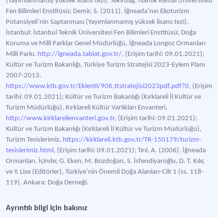
(Yayımlanmamış yüksek lisans tezi). Tekirdağ: Namık Kemal Üniversitesi
Fen Bilimleri Enstitüsü; Demir, S. (2011). İğneada’nın Ekoturizm
Potansiyeli’nin Saptanması (Yayımlanmamış yüksek lisans tezi).
İstanbul: İstanbul Teknik Üniversitesi Fen Bilimleri Enstitüsü; Doğa
Koruma ve Milli Parklar Genel Müdürlüğü, İğneada Longoz Ormanları
Milli Parkı.
http://igneada.tabiat.gov.tr/,
(Erişim tarihi: 09.01.2021);
Kültür ve Turizm Bakanlığı, Türkiye Turizm Stratejisi 2023-Eylem Planı
2007-2013.
https://www.ktb.gov.tr/Eklenti/906,ttstratejisi2023pdf.pdf?0,
(Erişim
tarihi: 09.01.2021); Kültür ve Turizm Bakanlığı (Kırklareli İl Kültür ve
Turizm Müdürlüğü), Kırklareli Kültür Varlıkları Envanteri,
http://www.kirklarelienvanteri.gov.tr
, (Erişim tarihi: 09.01.2021);
Kültür ve Turizm Bakanlığı (Kırklareli İl Kültür ve Turizm Müdürlüğü),
Turizm Tesislerimiz,
https://kirklareli.ktb.gov.tr/TR-150179/turizm-
tesislerimiz.html,
(Erişim tarihi: 09.01.2021); Tırıl, A. (2006). İğneada
Ormanları. İçinde; G. Eken, M. Bozdoğan, S. İsfendiyaroğlu, D. T. Kılıç
ve Y. Lise (Editörler), Türkiye’nin Önemli Doğa Alanları-Cilt 1 (ss. 118-
119). Ankara: Doğa Derneği.
Ayrıntılı bilgi için bakınız