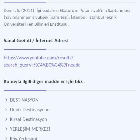
Demir, S. (2011). İğneada’nın Ekoturizm Potansiyeli’nin Saptanması
(Yayımlanmamış yüksek lisans tezi). İstanbul: İstanbul Teknik
Üniversitesi Fen Bilimleri Enstitüsü.
Sanal Gezinti / İnternet Adresi
https://www.youtube.com/results?
search_query=%C4%B0%C4%9Fneada
Konuyla ilgili diğer maddeler için bkz.:
DESTİNASYON
Deniz Destinasyonu
Kırsal Destinasyon
YERLEŞİM MERKEZİ
Köy Yerleşimi