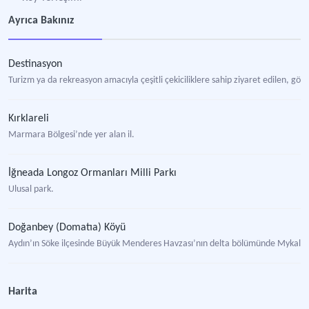
Ayrıca Bakınız
Destinasyon
Turizm ya da rekreasyon amacıyla çeşitli çekiciliklere sahip ziyaret edilen, görü
Kırklareli
Marmara Bölgesi’nde yer alan il.
İğneada Longoz Ormanları Milli Parkı
Ulusal park.
Doğanbey (Domatıa) Köyü
Aydın’ın Söke ilçesinde Büyük Menderes Havzası’nın delta bölümünde Mykale
Eski Doğanbey Köyü (Domatia)
Harita
Aydın'ın Söke ilçesine bağlı Doğanbey Mahallesi’nde yer alan tarihi köy.