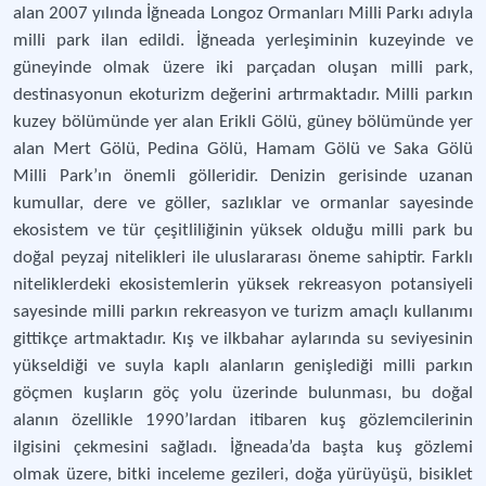
alan 2007 yılında İğneada Longoz Ormanları Milli Parkı adıyla
milli park ilan edildi. İğneada yerleşiminin kuzeyinde ve
güneyinde olmak üzere iki parçadan oluşan milli park,
destinasyonun ekoturizm değerini artırmaktadır. Milli parkın
kuzey bölümünde yer alan Erikli Gölü, güney bölümünde yer
alan Mert Gölü, Pedina Gölü, Hamam Gölü ve Saka Gölü
Milli Park’ın önemli gölleridir. Denizin gerisinde uzanan
kumullar, dere ve göller, sazlıklar ve ormanlar sayesinde
ekosistem ve tür çeşitliliğinin yüksek olduğu milli park bu
doğal peyzaj nitelikleri ile uluslararası öneme sahiptir. Farklı
niteliklerdeki ekosistemlerin yüksek rekreasyon potansiyeli
sayesinde milli parkın rekreasyon ve turizm amaçlı kullanımı
gittikçe artmaktadır. Kış ve ilkbahar aylarında su seviyesinin
yükseldiği ve suyla kaplı alanların genişlediği milli parkın
göçmen kuşların göç yolu üzerinde bulunması, bu doğal
alanın özellikle 1990’lardan itibaren kuş gözlemcilerinin
ilgisini çekmesini sağladı. İğneada’da başta kuş gözlemi
olmak üzere, bitki inceleme gezileri, doğa yürüyüşü, bisiklet