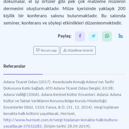
dokumalar, el işi örtüler gibi pek çok malzeme müzenin
dermesini oluşturmaktadır. Müze içerisinde yaklaşık 200
kişilik bir konferans salonu bulunmaktadır. Bu salonda
seminer, konferans ve söyleşi etkinlikleri düzenlenmektedir.
Paylaş:
Yorum yap
Düzeltme önerisi
Referanslar
Adana Ticaret Odası (2017). Kısacıkzade Konağı Adana’nın Tarihi
Dokusuna Katkı Sağladı, ATO Adana Ticaret Odası Dergisi, 63:38;
Adana Valiliği (2006). Adana Kentsel Kültür Envanteri. Adana: Adana
Kültür ve Tabiat Varlıklarını Koruma Bölge Kurulu Müdürlüğü
Envanterler Dizisi, 1333; Fansa, B.Ö. (31. 12. 2014). Vergi toplanan
konakta halk kültürü yaşatılacak, Hürriyet,
http://www.hurriyet.com.tr/vergi-toplanan-konakta-halk-kulturu-
yasatilacak-37032285,
(Erişim tarihi: 28.09.2019);