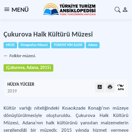
MENÜ
Çukurova Halk Kültürü Müzesi
MÜZE
Etnografya Müzesi
TÜRKİYE'NİN İLLERİ
Adana
Folklor müzesi.
(Çukurova, Adana, 2015)
HÜLYA YÜCEER
2019
Kültür varlığı niteliğindeki Kısacıkzade Konağı’nın müzeye
dönüştürülmesiyle oluşturuldu. Çukurova Halk Kültürü
Müzesi, Adana’nın halk kültürünü yansıtan malzemelerin
sergilendiği bir müzedir. 2015 yılında hizmet vermeye