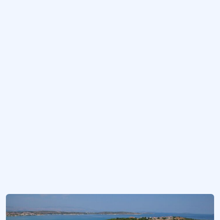
Mutfak şefi, aşçıbaşı.
Amanruya Otel
Ağa Han Mimarlık Ödüllü Demir evleri arazisine yer alan otel.