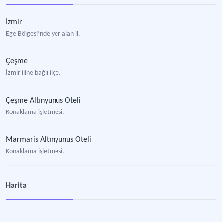
İzmir
Ege Bölgesi’nde yer alan il.
Çeşme
İzmir iline bağlı ilçe.
Çeşme Altınyunus Oteli
Konaklama işletmesi.
Marmaris Altınyunus Oteli
Konaklama işletmesi.
Şavkay, Tuğrul
Harita
Gastronomi uzmanı, aşçı, yemek yazarı.
Yılmaz, Aydın