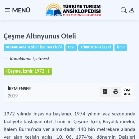
MENÜ
Çeşme Altınyunus Oteli
KONAKLAMA TESİSİ / İŞLETMECİLİĞİ
Otel
TÜRKİYE'NİN İLLERİ
İzmir
Konaklama işletmesi.
(Çeşme, İzmir, 1972 - )
İREM ENSER
2019
1972 yılında inşasına başlanıp, 1974 yılının yaz sezonunda
faaliyete başlayan otel, İzmir’in Çeşme ilçesi, Boyalık mevkii,
Kalem Burnu’nda yer almaktadır. 140 bin metrekare alanda
yer alan tesisin açılışı 10. 06. 1974’te, dönemin Dışişleri