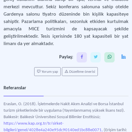
merkezi mevcuttur. Sekiz konferans salonuna sahip otelde
Gardenya salonu tiyatro düzeninde bin kişilik kapasiteye
sahiptir. Pazarlama politikaları, sezonluk etkiden kurtulmak
amacıyla MICE turizmini de kapsayacak şekilde
geliştirilmektedir. Tesis içerisinde 180 yat kapasiteli bir yat
limanı da yer almaktadır.
Paylaş:
Yorum yap
Düzeltme önerisi
Referanslar
Eraslan, O. (2018). İşletmelerde Nakit Akım Analizi ve Borsa İstanbul
turizm şirketlerinde bir uygulama (Yayımlanmamış yüksek lisans tezi).
Balıkesir: Balıkesir Üniversitesi Sosyal Bilimler Enstitüsü;
https://www.kap.org.tr/tr/sirket-
bilgileri/genel/4028e4a240e95dc90140ed1bc88e0071,
(Erişim tarihi: