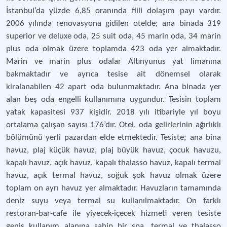
İstanbul’da yüzde 6,85 oranında fiili dolaşım payı vardır.
2006 yılında renovasyona gidilen otelde; ana binada 319
superior ve deluxe oda, 25 suit oda, 45 marin oda, 34 marin
plus oda olmak üzere toplamda 423 oda yer almaktadır.
Marin ve marin plus odalar Altınyunus yat limanına
bakmaktadır ve ayrıca tesise ait dönemsel olarak
kiralanabilen 42 apart oda bulunmaktadır. Ana binada yer
alan beş oda engelli kullanımına uygundur. Tesisin toplam
yatak kapasitesi 937 kişidir. 2018 yılı itibariyle yıl boyu
ortalama çalışan sayısı 176’dır. Otel, oda gelirlerinin ağırlıklı
bölümünü yerli pazardan elde etmektedir. Tesiste; ana bina
havuz, plaj küçük havuz, plaj büyük havuz, çocuk havuzu,
kapalı havuz, açık havuz, kapalı thalasso havuz, kapalı termal
havuz, açık termal havuz, soğuk şok havuz olmak üzere
toplam on ayrı havuz yer almaktadır. Havuzların tamamında
deniz suyu veya termal su kullanılmaktadır. On farklı
restoran-bar-cafe ile yiyecek-içecek hizmeti veren tesiste
geniş kullanım alanına sahip bir spa, termal ve thalasso