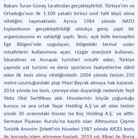
Bakanı Turan Güneş tarafından gerçekleştirildi. Türkiye’nin ve
Ortadoğu’nun ilk 1.100 yataklı birinci sınıf tatil köyü olma
niteliğini taşımaktadır. Ayrıca 1984 yılında NATO
toplantısının gerçekleştirildiği oldukça geniş çaplı bir
organizasyona ev sahipliği yaptı. Tesis; açık büfe konseptini
Ege Bölgesi’nde uygulayan, bölgedeki termal suları
misafirlerin kullanımına açan, rüzgâr enerjisini kullanan,
İskandinav ve Avrupalı turistleri misafir eden, Türkiye
çapında yat turizmi ve deniz sporlarını faaliyetlerine dâhil
eden ilk tesis olma niteliğindedir. 2004 yılında tesisin 250
metre uzunluğundaki plajı Mavi Bayrak almaya hak kazandı.
2016 yılında ise tesis, çevreye olan duyarlılığı nedeniyle Yeşil
Yıldız Otel Sertifikası aldı. Hisselerinin büyük çoğunluğu
kurucu ve ana ortak Yaşar Holding A.Ş.’ye ait olan tesisin
yüzde 30 oranındaki hissesi ise Koç Holding A.Ş.’ ye aittir.
Sermaye Piyasası Kurulu’na kayıtlı olan Altınyunus Çeşme
Turistik Anonim Şirketi’nin hisseleri 1987 yılında AYCES kodu
ile borsada işlem görmeye başladı. 2019 yılı itibari ile Borsa