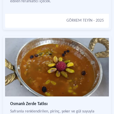
edilen ferahlatıcı içecek.
GÖRKEM TEYİN
- 2025
Osmanlı Zerde Tatlısı
Safranla renklendirilen, pirinç, şeker ve gül suyuyla