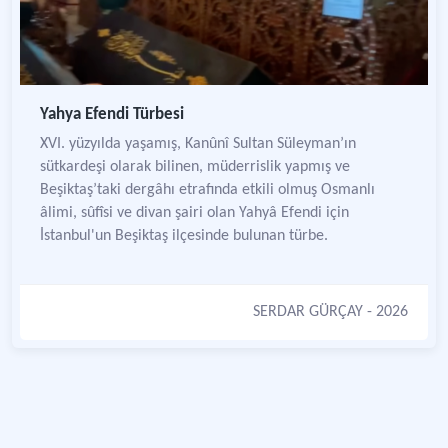
Yahya Efendi Türbesi
XVI. yüzyılda yaşamış, Kanûnî Sultan Süleyman’ın
sütkardeşi olarak bilinen, müderrislik yapmış ve
Beşiktaş’taki dergâhı etrafında etkili olmuş Osmanlı
âlimi, sûfîsi ve divan şairi olan Yahyâ Efendi için
İstanbul'un Beşiktaş ilçesinde bulunan türbe.
SERDAR GÜRÇAY
- 2026