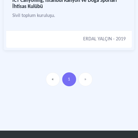
İCT Canyoning, İstanbul Kanyon ve Doğa Sporları
İhtisas Kulübü
Sivil toplum kuruluşu.
ERDAL YALÇIN
- 2019
«
1
»