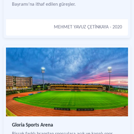
Bayramı’na ithaf edilen güreşler.
MEHMET YAVUZ ÇETİNKAYA
- 2020
Gloria Sports Arena