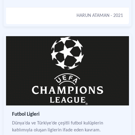
HARUN ATAMAN
- 2021
Futbol Ligleri
Dünya’da ve Türkiye’de çeşitli futbol kulüplerin
katılımıyla oluşan liglerin ifade eden kavram.