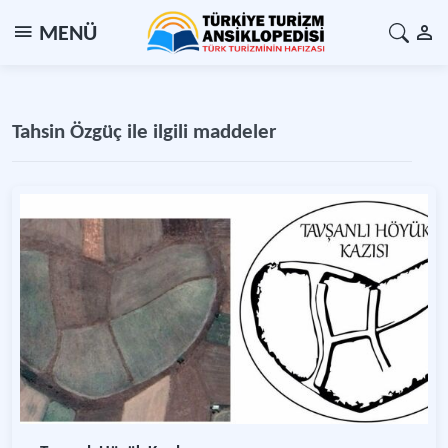
MENÜ
Tahsin Özgüç ile ilgili maddeler