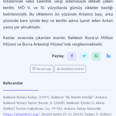
listelerinde sekiz talentlik vergi ödemesiyle dikkati çeken
kentin, MÖ V. ve IV. yüzyıllarda gümüş sikkeler bastığı
belirlenmiştir. Bu sikkelerin ön yüzünde Artemis başı, arka
yüzünde kare içinde keçi ve kentin adına işaret eden Antan
yazısı yer almaktadır.
Kazılar sırasında çıkarılan eserler, Balıkesir Kuva-yi Milliye
Müzesi ve Bursa Arkeoloji Müzesi’nde sergilenmektedir.
Paylaş:
Yorum yap
Düzeltme önerisi
Referanslar
Balıkesir Rotary Kulüp. (1997). Balıkesir “Bir Kentin Kimliği”. Ankara:
Balıkesir Rotary Yayını; Bozok, D. (2008). Balıkesir. İçinde; G. Aktaş
(Editör) Turizm Coğrafyası. (ss. 79-96). Ankara: Detay Yayıncılık;
https://antandros.org/,
(Erişim tarihi: 07.11.2019); Özden, F. (Editör)