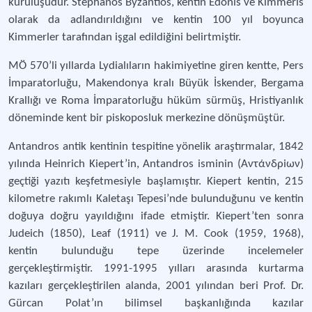
kuruluşudur. Stephanos Byzantios, kentin Edonis ve Kimmeris
olarak da adlandırıldığını ve kentin 100 yıl boyunca
Kimmerler tarafından işgal edildiğini belirtmiştir.
MÖ 570’li yıllarda Lydialıların hakimiyetine giren kentte, Pers
İmparatorluğu, Makendonya kralı Büyük İskender, Bergama
Krallığı ve Roma İmparatorluğu hüküm sürmüş, Hristiyanlık
döneminde kent bir piskoposluk merkezine dönüşmüştür.
Antandros antik kentinin tespitine yönelik araştırmalar, 1842
yılında Heinrich Kiepert’in, Antandros isminin (Αντάνδρiων)
geçtiği yazıtı keşfetmesiyle başlamıştır. Kiepert kentin, 215
kilometre rakımlı Kaletaşı Tepesi’nde bulunduğunu ve kentin
doğuya doğru yayıldığını ifade etmiştir. Kiepert’ten sonra
Judeich (1850), Leaf (1911) ve J. M. Cook (1959, 1968),
kentin bulunduğu tepe üzerinde incelemeler
gerçekleştirmiştir. 1991-1995 yılları arasında kurtarma
kazıları gerçekleştirilen alanda, 2001 yılından beri Prof. Dr.
Gürcan Polat’ın bilimsel başkanlığında kazılar