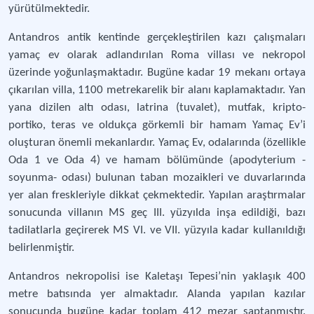
yürütülmektedir.
Antandros antik kentinde gerçekleştirilen kazı çalışmaları
yamaç ev olarak adlandırılan Roma villası ve nekropol
üzerinde yoğunlaşmaktadır. Bugüne kadar 19 mekanı ortaya
çıkarılan villa, 1100 metrekarelik bir alanı kaplamaktadır. Yan
yana dizilen altı odası, latrina (tuvalet), mutfak, kripto-
portiko, teras ve oldukça görkemli bir hamam Yamaç Ev’i
oluşturan önemli mekanlardır. Yamaç Ev, odalarında (özellikle
Oda 1 ve Oda 4) ve hamam bölümünde (apodyterium -
soyunma- odası) bulunan taban mozaikleri ve duvarlarında
yer alan freskleriyle dikkat çekmektedir. Yapılan araştırmalar
sonucunda villanın MS geç III. yüzyılda inşa edildiği, bazı
tadilatlarla geçirerek MS VI. ve VII. yüzyıla kadar kullanıldığı
belirlenmiştir.
Antandros nekropolisi ise Kaletaşı Tepesi’nin yaklaşık 400
metre batısında yer almaktadır. Alanda yapılan kazılar
sonucunda bugüne kadar toplam 412 mezar saptanmıştır.