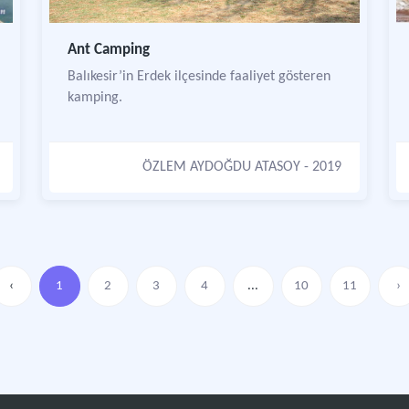
Ant Camping
Balıkesir’in Erdek ilçesinde faaliyet gösteren
kamping.
ÖZLEM AYDOĞDU ATASOY
- 2019
‹
1
2
3
4
...
10
11
›