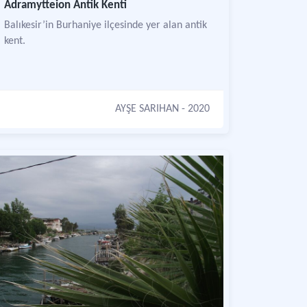
Adramytteion Antik Kenti
Balıkesir’in Burhaniye ilçesinde yer alan antik
kent.
AYŞE SARIHAN
- 2020