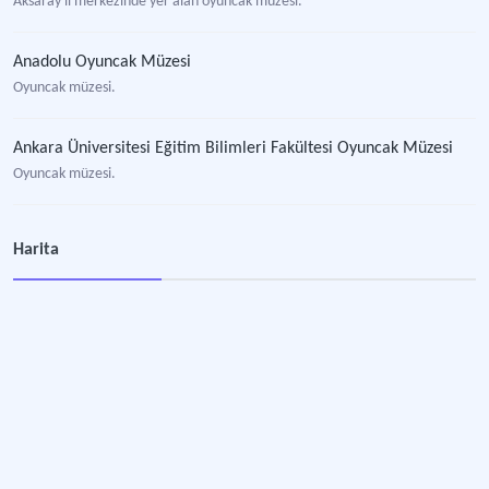
Aksaray il merkezinde yer alan oyuncak müzesi.
Anadolu Oyuncak Müzesi
Oyuncak müzesi.
Ankara Üniversitesi Eğitim Bilimleri Fakültesi Oyuncak Müzesi
Oyuncak müzesi.
Atatürk ve Çocuk Müzesi
Harita
Çocuk müzesi.
Cin Ali Müzesi
Ankara ili Çankaya ilçesinde yer alan müze.
Çamlıdere Çuf Çuf Treni Oyun ve Oyuncak Müzesi
Ankara ili Çamlıdere ilçesinde yer alan oyun ve oyuncak müzesi.