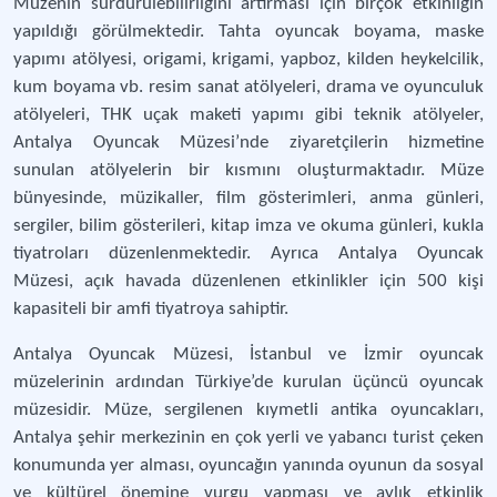
Müzenin sürdürülebilirliğini artırması için birçok etkinliğin
yapıldığı görülmektedir. Tahta oyuncak boyama, maske
yapımı atölyesi, origami, krigami, yapboz, kilden heykelcilik,
kum boyama vb. resim sanat atölyeleri, drama ve oyunculuk
atölyeleri, THK uçak maketi yapımı gibi teknik atölyeler,
Antalya Oyuncak Müzesi’nde ziyaretçilerin hizmetine
sunulan atölyelerin bir kısmını oluşturmaktadır. Müze
bünyesinde, müzikaller, film gösterimleri, anma günleri,
sergiler, bilim gösterileri, kitap imza ve okuma günleri, kukla
tiyatroları düzenlenmektedir. Ayrıca Antalya Oyuncak
Müzesi, açık havada düzenlenen etkinlikler için 500 kişi
kapasiteli bir amfi tiyatroya sahiptir.
Antalya Oyuncak Müzesi, İstanbul ve İzmir oyuncak
müzelerinin ardından Türkiye’de kurulan üçüncü oyuncak
müzesidir. Müze, sergilenen kıymetli antika oyuncakları,
Antalya şehir merkezinin en çok yerli ve yabancı turist çeken
konumunda yer alması, oyuncağın yanında oyunun da sosyal
ve kültürel önemine vurgu yapması ve aylık etkinlik