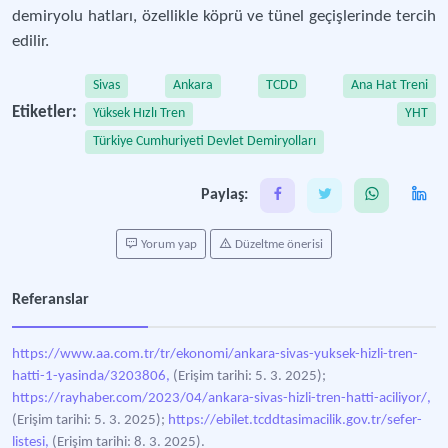
demiryolu hatları, özellikle köprü ve tünel geçişlerinde tercih
edilir.
Sivas
Ankara
TCDD
Ana Hat Treni
Etiketler:
Yüksek Hızlı Tren
YHT
Türkiye Cumhuriyeti Devlet Demiryolları
Paylaş:
Yorum yap
Düzeltme önerisi
Referanslar
https://www.aa.com.tr/tr/ekonomi/ankara-sivas-yuksek-hizli-tren-
hatti-1-yasinda/3203806,
(Erişim tarihi: 5. 3. 2025);
https://rayhaber.com/2023/04/ankara-sivas-hizli-tren-hatti-aciliyor/,
(Erişim tarihi: 5. 3. 2025);
https://ebilet.tcddtasimacilik.gov.tr/sefer-
listesi,
(Erişim tarihi: 8. 3. 2025).