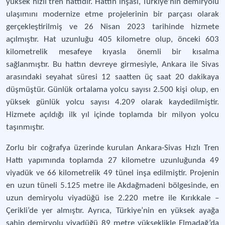
yüksek hızlı tren hattıdır. Hattın inşası, Türkiye'nin demiryolu
ulaşımını modernize etme projelerinin bir parçası olarak
gerçekleştirilmiş ve 26 Nisan 2023 tarihinde hizmete
açılmıştır. Hat uzunluğu 405 kilometre olup, önceki 603
kilometrelik mesafeye kıyasla önemli bir kısalma
sağlanmıştır. Bu hattın devreye girmesiyle, Ankara ile Sivas
arasındaki seyahat süresi 12 saatten üç saat 20 dakikaya
düşmüştür. Günlük ortalama yolcu sayısı 2.500 kişi olup, en
yüksek günlük yolcu sayısı 4.209 olarak kaydedilmiştir.
Hizmete açıldığı ilk yıl içinde toplamda bir milyon yolcu
taşınmıştır.
Zorlu bir coğrafya üzerinde kurulan Ankara-Sivas Hızlı Tren
Hattı yapımında toplamda 27 kilometre uzunluğunda 49
viyadük ve 66 kilometrelik 49 tünel inşa edilmiştir. Projenin
en uzun tüneli 5.125 metre ile Akdağmadeni bölgesinde, en
uzun demiryolu viyadüğü ise 2.220 metre ile Kırıkkale –
Çerikli’de yer almıştır. Ayrıca, Türkiye’nin en yüksek ayağa
sahip demiryolu viyadüğü 89 metre yükseklikle Elmadağ’da