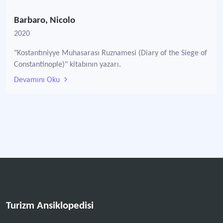
Barbaro, Nicolo
2020
"Kostantıniyye Muhasarası Ruznamesi (Diary of the Siege of
Constantinople)" kitabının yazarı.
Devamını Oku
Turizm Ansiklopedisi