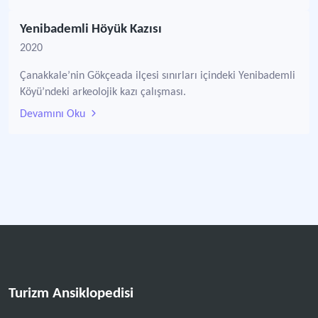
Yenibademli Höyük Kazısı
2020
Çanakkale’nin Gökçeada ilçesi sınırları içindeki Yenibademli
Köyü’ndeki arkeolojik kazı çalışması.
Devamını Oku
Turizm Ansiklopedisi