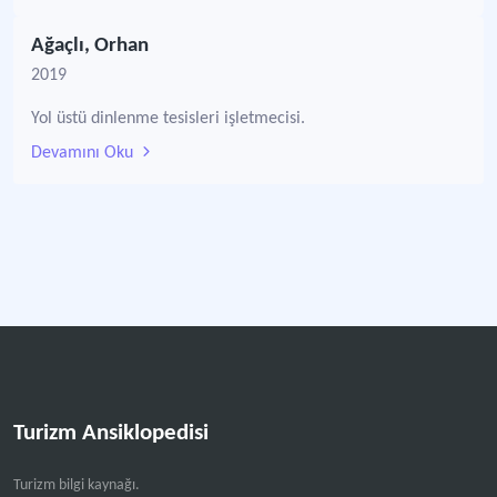
Ağaçlı, Orhan
2019
Yol üstü dinlenme tesisleri işletmecisi.
Devamını Oku
Turizm Ansiklopedisi
Turizm bilgi kaynağı.