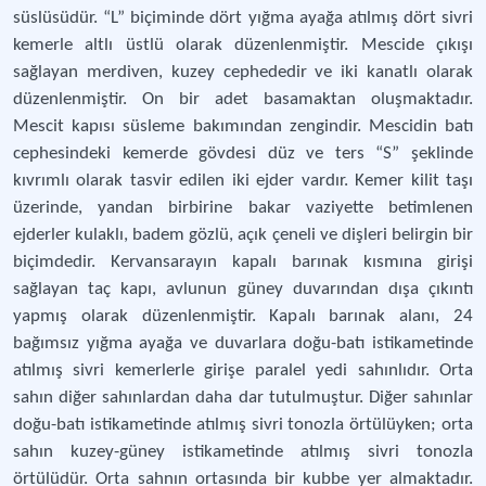
süslüsüdür. “L” biçiminde dört yığma ayağa atılmış dört sivri
kemerle altlı üstlü olarak düzenlenmiştir. Mescide çıkışı
sağlayan merdiven, kuzey cephededir ve iki kanatlı olarak
düzenlenmiştir. On bir adet basamaktan oluşmaktadır.
Mescit kapısı süsleme bakımından zengindir. Mescidin batı
cephesindeki kemerde gövdesi düz ve ters “S” şeklinde
kıvrımlı olarak tasvir edilen iki ejder vardır. Kemer kilit taşı
üzerinde, yandan birbirine bakar vaziyette betimlenen
ejderler kulaklı, badem gözlü, açık çeneli ve dişleri belirgin bir
biçimdedir. Kervansarayın kapalı barınak kısmına girişi
sağlayan taç kapı, avlunun güney duvarından dışa çıkıntı
yapmış olarak düzenlenmiştir. Kapalı barınak alanı, 24
bağımsız yığma ayağa ve duvarlara doğu-batı istikametinde
atılmış sivri kemerlerle girişe paralel yedi sahınlıdır. Orta
sahın diğer sahınlardan daha dar tutulmuştur. Diğer sahınlar
doğu-batı istikametinde atılmış sivri tonozla örtülüyken; orta
sahın kuzey-güney istikametinde atılmış sivri tonozla
örtülüdür. Orta sahnın ortasında bir kubbe yer almaktadır.