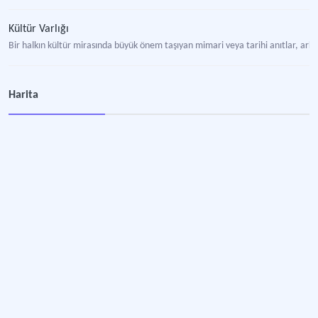
Kültür Varlığı
Bir halkın kültür mirasında büyük önem taşıyan mimari veya tarihi anıtlar, arkeo
Kayseri
Harita
İç Anadolu Bölgesi’nde yer alan il.
Erzurum Gümrük Hanı
-1726-