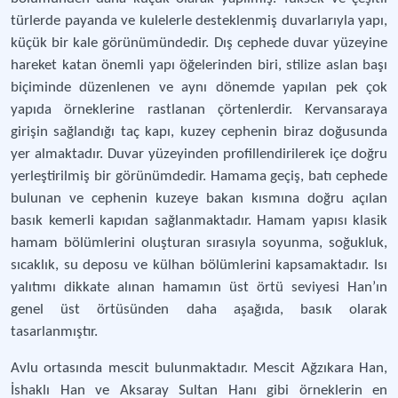
türlerde payanda ve kulelerle desteklenmiş duvarlarıyla yapı,
küçük bir kale görünümündedir. Dış cephede duvar yüzeyine
hareket katan önemli yapı öğelerinden biri, stilize aslan başı
biçiminde düzenlenen ve aynı dönemde yapılan pek çok
yapıda örneklerine rastlanan çörtenlerdir. Kervansaraya
girişin sağlandığı taç kapı, kuzey cephenin biraz doğusunda
yer almaktadır. Duvar yüzeyinden profillendirilerek içe doğru
yerleştirilmiş bir görünümdedir. Hamama geçiş, batı cephede
bulunan ve cephenin kuzeye bakan kısmına doğru açılan
basık kemerli kapıdan sağlanmaktadır. Hamam yapısı klasik
hamam bölümlerini oluşturan sırasıyla soyunma, soğukluk,
sıcaklık, su deposu ve külhan bölümlerini kapsamaktadır. Isı
yalıtımı dikkate alınan hamamın üst örtü seviyesi Han’ın
genel üst örtüsünden daha aşağıda, basık olarak
tasarlanmıştır.
Avlu ortasında mescit bulunmaktadır. Mescit Ağzıkara Han,
İshaklı Han ve Aksaray Sultan Hanı gibi örneklerin en