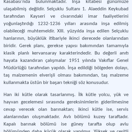
Kasabası’nda bulunmaktadır. İnşa kitabesi günümüze
ulaşabilmiş değildir. Selçuklu Sultanı 1. Alaeddin Keykubad
tarafından Kayseri ve civarındaki imar faaliyetlerini
yoğunlaştırdığı 1232-1236 yılları arasında inşa edilmiş
olabileceği muhtemeldir. XIII. yüzyılda inşa edilen Selçuklu
hanlarının, büyüklük itibariyle ikinci derecede olanlarından
biridir. Gerek planı, gerekse yapısı bakımından tamamıyla
klasik planlı kervansaray karakterindedir. Bu değerli anıtı
hayata kazandıran çalışmalar 1951 yılında Vakıflar Genel
Müdürlüğü tarafından yapıldı. İnşa edildiği bölgeden dolayı,
taş malzemenin elverişli olması bakımından, taş malzeme
kullanmakta üstün bir başarı tekniği söz konusudur.
Han iki kütle olarak tasarlanmış. İlk kütle yolcu, yük ve
hayvan gecelemesi sırasında gereksinimlerin giderilmesine
cevap verecek olan barınaktan; ikinci kütle ise, servis
alanlarından oluşmaktadır. Avlı bölümü kuzey taraftadır.
Kapalı barınak bölümü ise güney tarafta olup avlu
bölümünden daha küçük olarak yapılmış. Yüksek ve çeşitli