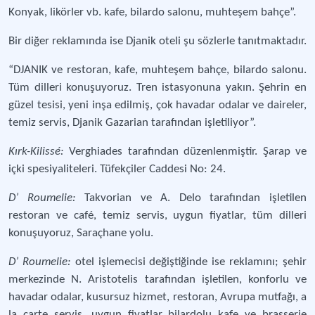
Konyak, likörler vb. kafe, bilardo salonu, muhteşem bahçe”.
Bir diğer reklamında ise Djanik oteli şu sözlerle tanıtmaktadır.
“DJANIK ve restoran, kafe, muhteşem bahçe, bilardo salonu.
Tüm dilleri konuşuyoruz. Tren istasyonuna yakın. Şehrin en
güzel tesisi, yeni inşa edilmiş, çok havadar odalar ve daireler,
temiz servis, Djanik Gazarian tarafından işletiliyor”.
Kırk-Kilissé:
Verghiades tarafından düzenlenmiştir. Şarap ve
içki spesiyaliteleri. Tüfekçiler Caddesi No: 24.
D’ Roumelie:
Takvorian ve A. Delo tarafından işletilen
restoran ve café, temiz servis, uygun fiyatlar, tüm dilleri
konuşuyoruz, Saraçhane yolu.
D’ Roumelie:
otel işlemecisi değiştiğinde ise reklamını; şehir
merkezinde N. Aristotelis tarafından işletilen, konforlu ve
havadar odalar, kusursuz hizmet, restoran, Avrupa mutfağı, a
la carte servis, uygun fiyatlar bilardolu kafe ve brasserie