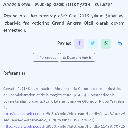
Anadolu oteli:
Tavukkapı’dadır. Yatak fiyatı elli kuruştur.
Taşhan otel- Kervansaray otel:
Otel 2019 yılının Şubat ayı
itibariyle faaliyetlerine Grand Ankara Oteli olarak devam
etmektedir.
Paylaş:
Yorum yap
Düzeltme önerisi
Referanslar
Cervati, R. (1881). Annuaire - Almanach du Commerce de l’industrie,
de l’administration et de la magistrature (p. 425). Constantinople;
Edirne tanıtım broşürü. (t.y.). Edirne Turing ve Otomobil Klübü Yayınları
1;
http://earsiv.sehir.edu.tr
:8080/xmlui/bitstream/handle/11498/30726
sequence=1&isAllowed=y, (Erişim tarihi: 06.09.2020);
http://earsiv.sehir.edu.tr
:8080/xmlui/bitstream/handle/11498/30725