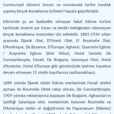
Cumhuriyet dönemi öncesi ve sonrasında tarihe tanıklık
yapmış birçok konaklama üniteleri hayata geçirilmiştir.
Edirne’de şu an faaliyette olmayan fakat Edirne turizm
tarihinde önemli yer tutan ve kentin belleğinden silinmeyen
birçok konaklama tesisinden söz edilebilir. 1881-1934 yılları
arasında Djanik Otel, D’Orient Otel, D’ Roumelie Otel,
D’Amérique, De Byzance, D’Europe, Aghassi, Quarante Eglises
/ Auqrente Eglises (Kirk Kilise), Hotel Varieté, De
Constantinople, Fevait, De Bulgarie, Salanique Otel, Hotel
d’Anatolie, Hotel d’Europe gibi günümüzde işletme hayatına
devam etmeyen 15 otelin kayıtlarına rastlamaktayız.
1889 yılında Djanik otelin Edirne merkezinde Fevait otelini
açması ile Roumelie Otele rakip olması, De Constantinople,
1909 yılında reklamlarına başlayan De Bulgarie, Aghassian’ın
işlettiği Salanique otel, merkezinde bulunan Roumelie ve
D’Amerique otelin el değiştirmesi ile Papanaoum (Nikolas)