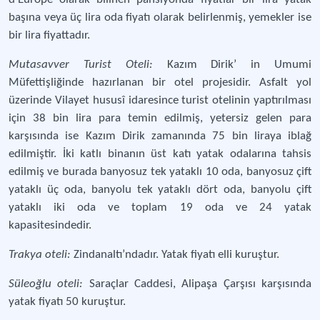
başına veya üç lira oda fiyatı olarak belirlenmiş, yemekler ise
bir lira fiyattadır.
Mutasavver Turist Oteli:
Kazım Dirik’ in Umumi
Müfettişliğinde hazırlanan bir otel projesidir. Asfalt yol
üzerinde Vilayet hususî idaresince turist otelinin yaptırılması
için 38 bin lira para temin edilmiş, yetersiz gelen para
karşısında ise Kazım Dirik zamanında 75 bin liraya iblağ
edilmiştir. İki katlı binanın üst katı yatak odalarına tahsis
edilmiş ve burada banyosuz tek yataklı 10 oda, banyosuz çift
yataklı üç oda, banyolu tek yataklı dört oda, banyolu çift
yataklı iki oda ve toplam 19 oda ve 24 yatak
kapasitesindedir.
Trakya oteli:
Zindanaltı’ndadır. Yatak fiyatı elli kuruştur.
Süleoğlu oteli:
Saraçlar Caddesi, Alipaşa Çarşısı karşısında
yatak fiyatı 50 kuruştur.