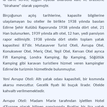
“birahane” olarak yapmıştır.
Birçoğunun açılış tarihlerine, kapasite bilgilerine
ulaşılamayan bu oteller ile birlikte 1938 yılında basılan
Edirne Şehir Kulübü Raporunda 1938 yılında dört otel, 21
Han bulunurken, 1939 yılında altı otel, 12 han, yedi pansiyon
rapor edilmiştir. 1938 yılında dört otelin toplam yatak
kapasitesi 87’dir. Mutasavver Turist Oteli, Avrupa Otel,
Konuksever Otel, Meriç Otel, Yeşil Otel, Kervan Otel ayrıca
Fifi Kamping, Londra Kamping, Bp Kamping, Söğütlük
Kamping gibi karavan turistlere hizmet veren kampingler
Edirne’de turizmin hizmetinde bulunmuştur.
Yeni Avrupa Oteli:
Altı yatak odası kapasiteli, bir kısmında
akarsu mevcuttur. Gecelik fiyatı iki buçuk liradır. Otelde
kahvaltı verilmemektedir.
Avrupa Oteli:
Madam Marie tarafından işletilen Hotel
d’Europe olarak bilinen pansiyonda fiyatlar bir lira yatak