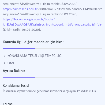
sequence=1&isAllowed=y, (Erişim tarihi: 06.09.2020);
http://earsiv.sehir.edu.tr
:8080/xmlui/bitstream/handle/11498/30726
sequence=1&isAllowed=y, (Erişim tarihi: 06.09.2020);
https://books.google.com.tr/books?
id=EUnSDwAAQBAJ&printsec=frontcover&hl=tr#v=onepage&q&f=false,
(Erişim tarihi: 06.09.2020).
Konuyla ilgili diğer maddeler için bkz.:
KONAKLAMA TESİSİ / İŞLETMECİLİĞİ
Otel
Ayrıca Bakınız
Konaklama Tesisi
İnsanların seyahatlerinde geceleme ihtiyacını karşılayan iktisadi kuruluş.
Edirne