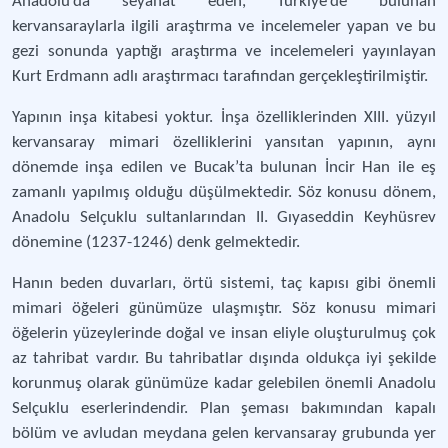
Anadolu’da seyahat eden, Türkiye’de bulunan
kervansaraylarla ilgili araştırma ve incelemeler yapan ve bu
gezi sonunda yaptığı araştırma ve incelemeleri yayınlayan
Kurt Erdmann adlı araştırmacı tarafından gerçekleştirilmiştir.
Yapının inşa kitabesi yoktur. İnşa özelliklerinden XIII. yüzyıl
kervansaray mimari özelliklerini yansıtan yapının, aynı
dönemde inşa edilen ve Bucak’ta bulunan İncir Han ile eş
zamanlı yapılmış olduğu düşülmektedir. Söz konusu dönem,
Anadolu Selçuklu sultanlarından II. Gıyaseddin Keyhüsrev
dönemine (1237-1246) denk gelmektedir.
Hanın beden duvarları, örtü sistemi, taç kapısı gibi önemli
mimari öğeleri günümüze ulaşmıştır. Söz konusu mimari
öğelerin yüzeylerinde doğal ve insan eliyle oluşturulmuş çok
az tahribat vardır. Bu tahribatlar dışında oldukça iyi şekilde
korunmuş olarak günümüze kadar gelebilen önemli Anadolu
Selçuklu eserlerindendir. Plan şeması bakımından kapalı
bölüm ve avludan meydana gelen kervansaray grubunda yer