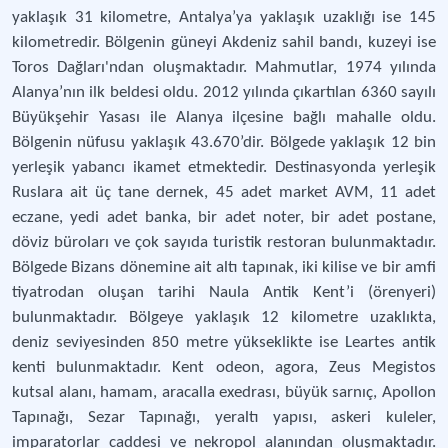
yaklaşık 31 kilometre, Antalya’ya yaklaşık uzaklığı ise 145
kilometredir. Bölgenin güneyi Akdeniz sahil bandı, kuzeyi ise
Toros Dağları'ndan oluşmaktadır. Mahmutlar, 1974 yılında
Alanya’nın ilk beldesi oldu. 2012 yılında çıkartılan 6360 sayılı
Büyükşehir Yasası ile Alanya ilçesine bağlı mahalle oldu.
Bölgenin nüfusu yaklaşık 43.670’dir. Bölgede yaklaşık 12 bin
yerleşik yabancı ikamet etmektedir. Destinasyonda yerleşik
Ruslara ait üç tane dernek, 45 adet market AVM, 11 adet
eczane, yedi adet banka, bir adet noter, bir adet postane,
döviz büroları ve çok sayıda turistik restoran bulunmaktadır.
Bölgede Bizans dönemine ait altı tapınak, iki kilise ve bir amfi
tiyatrodan oluşan tarihi Naula Antik Kent’i (örenyeri)
bulunmaktadır. Bölgeye yaklaşık 12 kilometre uzaklıkta,
deniz seviyesinden 850 metre yükseklikte ise Leartes antik
kenti bulunmaktadır. Kent odeon, agora, Zeus Megistos
kutsal alanı, hamam, aracalla exedrası, büyük sarnıç, Apollon
Tapınağı, Sezar Tapınağı, yeraltı yapısı, askeri kuleler,
imparatorlar caddesi ve nekropol alanından oluşmaktadır.