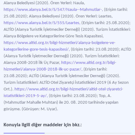
Alanya Belediyesi (2020). Ören Yerleri: Naula,
https://www.alanya.bel.tr/S/547/Naula--Mahmutlar-,
(Erişim tarihi:
25.08.2020); Alanya Belediyesi (2020). Ören Yerleri: Leartes,
https://www.alanya.bel.tr/S/555/Leartes,
(Erişim tarihi: 25.08.2020);
ALTİD (Alanya Turistik İşletmeciler Derneği) (2020). Turizm İstatistikleri:
Alanya Bölgelere ve Kategorilerine Göre Tesis Kapasitesi,
https://www.altid.org.tr/bilgi-hizmetleri/alanya-bolgelere-ve-
kategorilerine-gore-tesis-kapasitesi/,
(Erişim tarihi: 23.08.2020); ALTİD
(Alanya Turistik İşletmeciler Derneği) (2020). Turizm İstatistikleri:
Alanya 2008-2018 İlk Üç Pazar,
https://www.altid.org.tr/bilgi-
hizmetleri/alanya-2008-2018-ilk-uc-pazar/,
(Erişim tarihi:
23.08.2020); ALTİD (Alanya Turistik İşletmeciler Derneği) (2020).
Turizm İstatistikleri: ALTİD Otel Ziyaretçi İstatistikleri 2019 (6 Ay Sezon
Ort.).
https://www.altid.org.tr/bilgi-hizmetleri/altid-otel-ziyaretci-
istatistikleri-2019-5-ay/,
(Erişim tarihi: 23.08.2020); Top, A.
(Mahmutlar Mahalle Muhtarı) ile 20. 08. 2020 tarihinde yapılan
görüşme. (Görüşen: M. Uyar).
Konuyla ilgili diğer maddeler için bkz.: