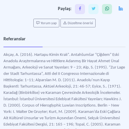
Paylaş:
Yorum yap
Düzeltme önerisi
Referanslar
Akçay, A. (2016). Hartapu Kimin Kralı”. Antahšumšar “Çiğdem” Eski
Anadolu Araştırmalarına ve Hititlere Adanmış Bir Hayat Ahmet Ünal
Armağanı, Arkeoloji ve Sanat Yayınları: 9 – 23; Alp, S. (1995). “Zur Lage
der Stadt Tarhuntassa”, Atti del II Congresso Internazionale di
Hittitologia: 1–11; Alparslan M. D. (2011). Anadolu’nun Kayıp
Başkenti: Tarhuntassa, Aktüel Arkeoloji, 21: 46-57; Eyice, S.. (1971).
Karadağ (Binbirkilise) ve Karaman Çevresinde Arkeolojik İncelemeler.
İstanbul: İstanbul Üniversitesi Edebiyat Fakültesi Yayınları; Hawkins J.
D. (2000). Corpus of Hieroglyphic Luwian Inscriptions. Berlin – New
York: I. Walter De Gruyter; Kurt, M. (2009). Karaman’da Eski Çağlara
Ait Kültürel Unsurlar ve Turizm Açısından Önemi, Selçuk Üniversitesi
Edebiyat Fakültesi Dergisi, 21: 165 – 196; Topal, C. (2005). Karaman