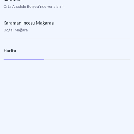
Orta Anadolu Bölgesi’nde yer alan il.
Karaman İncesu Mağarası
Doğal Mağara
"Geçmişten Günümüze Karaman ve Turizm" Başlıklı Rehber
Harita
Karaman'ın tarihî ve turistik zenginliklerini tanıtan rehber.