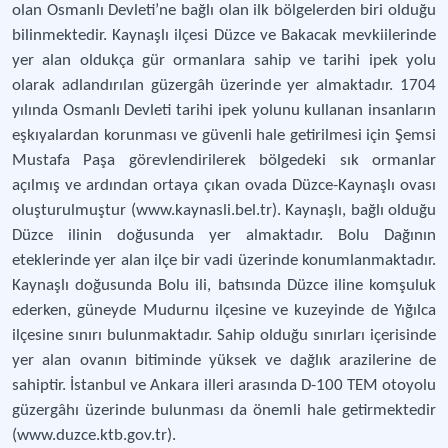
olan Osmanlı Devleti’ne bağlı olan ilk bölgelerden biri olduğu
bilinmektedir. Kaynaşlı ilçesi Düzce ve Bakacak mevkiilerinde
yer alan oldukça gür ormanlara sahip ve tarihi ipek yolu
olarak adlandırılan güzergâh üzerinde yer almaktadır. 1704
yılında Osmanlı Devleti tarihi ipek yolunu kullanan insanların
eşkıyalardan korunması ve güvenli hale getirilmesi için Şemsi
Mustafa Paşa görevlendirilerek bölgedeki sık ormanlar
açılmış ve ardından ortaya çıkan ovada Düzce-Kaynaşlı ovası
oluşturulmuştur (www.kaynasli.bel.tr). Kaynaşlı, bağlı olduğu
Düzce ilinin doğusunda yer almaktadır. Bolu Dağının
eteklerinde yer alan ilçe bir vadi üzerinde konumlanmaktadır.
Kaynaşlı doğusunda Bolu ili, batısında Düzce iline komşuluk
ederken, güneyde Mudurnu ilçesine ve kuzeyinde de Yığılca
ilçesine sınırı bulunmaktadır. Sahip olduğu sınırları içerisinde
yer alan ovanın bitiminde yüksek ve dağlık arazilerine de
sahiptir. İstanbul ve Ankara illeri arasında D-100 TEM otoyolu
güzergâhı üzerinde bulunması da önemli hale getirmektedir
(www.duzce.ktb.gov.tr).