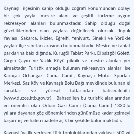
Kaynaşlı ilçesinin sahip olduğu coğrafi konumundan dolayı
bir çok yayla, mesire alanı ve çeşitli turizme uygun
rekreasyon alanları bulunmaktadır. Sahip olduğu doğal
güzelliklerinden olan yaylara değinilecek olursak, Topuk
Yaylası, Sakarca, İkizler, Eğrelti, Yeniyurt, Sinekli ve Yörükle
yayları ilçe sınırları arasında bulunmaktadır. Mesire ve tabiat
parklarına bakıldığında, Kurugöl Tabiat Parkı, Dipsizgöl Göleti,
Gırgın Çayırı ve Yazlık Köyü piknik ve mesire alanları yer
almaktadır. Turistik amaçla bulunan rekreasyon alanları ise
Karaçalı Orhangazi Cuma Camii, Kaynaşlı Motor Sporları
Merkezi, Saz Köy ve Kaynaşlı Bolu Dağı mevkiinde bulunan el
sanatları ve yöresel tatlarından bahsedilebilir
(www.duzce.ktb.gov.tr). Bahsedilen bu turistik alanlarından
en önemlisi olan Orhan Gazi Camii (Cuma Camii) 1330’lu
yıllara dayanan göç dönemlerinden günümüze kadar gelmeyi
başarmış ve halen ibadete açık bir şekilde bulunmaktadır.
Kaynaşlı’ya ilk yerleşen Türk topluluklarından yaklaşık 500 yıl