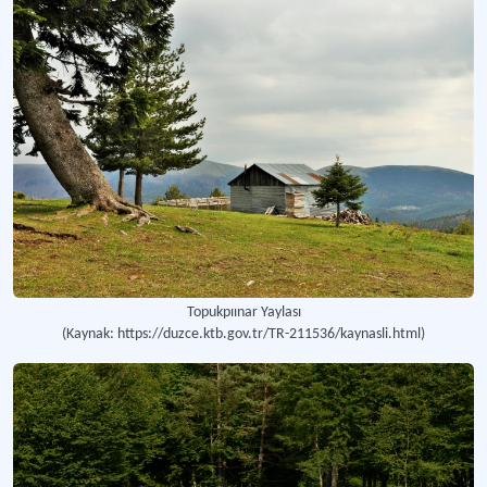
Topukpıınar Yaylası
(Kaynak: https://duzce.ktb.gov.tr/TR-211536/kaynasli.html)