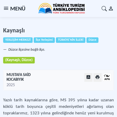
MENÜ
Kaynaşlı
YERLEŞİM MERKEZİ
İlçe Yerleşimi
TÜRKİYE'NİN İLLERİ
Düzce
Düzce ilçesine bağlı ilçe.
(Kaynaşlı, Düzce)
MUSTAFA SAİD
KOCABIYIK
2025
Yazılı tarih kaynaklarına göre, MS 395 yılına kadar uzanan
köklü tarih boyunca çeşitli medeniyetleri ağırlamış olan
topraklarımız, 1323 yılına gelindiğinde henüz yeni kurulmuş