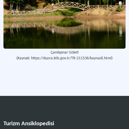
Çamlıpınar Göleti
(Kaynak: https://duzce.ktb.gov.tr/TR-211536/kaynasli.html)
Turizm Ansiklopedisi