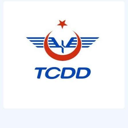
6 Eylül Ekspresi
Ana tren hattı.
Anadolu Ekspresi
Ana hat yolcu treni.
Ankara Ekspresi
Ana hat yolcu treni.
Karesi Ekspresi
Ana hat yolcu treni.
Başkent Ekspresi
Ana hat treni.
Cumhuriyet Ekspresi
Ana hat yolcu treni.