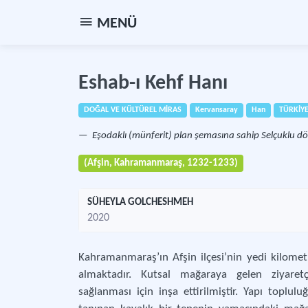
MENÜ
Eshab-ı Kehf Hanı
DOĞAL VE KÜLTÜREL MİRAS
Kervansaray
Han
TÜRKİYE
Eşodaklı (münferit) plan şemasına sahip Selçuklu d
(Afşin, Kahramanmaraş, 1232-1233)
SÜHEYLA GOLCHESHMEH
2020
Kahramanmaraş’ın Afşin ilçesi’nin yedi kilometr
almaktadır. Kutsal mağaraya gelen ziyaretçi
sağlanması için inşa ettirilmiştir. Yapı toplul