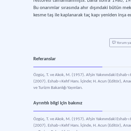
restoresi tamamlanmıştır. Daha sonra 1980, 19
Bu onarımlar sırasında ahır dışındaki bütün mek
kesme taş ile kaplanarak taç kapı yeniden inşa e
Yorum y
Referanslar
Özgüç, T. ve Akok, M. (1957). Afşin Yakınındaki Eshab-ı Ke
(2007). Eshab-ı Kehf Hanı. İçinde; H. Acun (Editör), An
ve Turizm Bakanlığı Yayınları.
Ayrıntılı bilgi için bakınız
Özgüç, T. ve Akok, M. (1957). Afşin Yakınındaki Eshab-ı Ke
(2007). Eshab-ı Kehf Hanı. İçinde, H. Acun (Editör), An