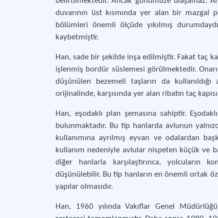
belirtilmektedir. Ancak günümüze ulaşamaz. Ahır
duvarının üst kısmında yer alan bir mazgal pe
bölümleri önemli ölçüde yıkılmış durumdaydı
kaybetmiştir.
Han, sade bir şekilde inşa edilmiştir. Fakat taç 
işlenmiş bordür süslemesi görülmektedir. Onarım
düşünülen bezemeli taşların da kullanıldığı 
orijinalinde, karşısında yer alan ribatın taç kapıs
Han, eşodaklı plan şemasına sahiptir. Eşodakl
bulunmaktadır. Bu tip hanlarda avlunun yalnızca
kullanımına ayrılmış eyvan ve odalardan başk
kullanım nedeniyle avlular nispeten küçük ve baz
diğer hanlarla karşılaştırınca, yolcuların
düşünülebilir. Bu tip hanların en önemli ortak öz
yapılar olmasıdır.
Han, 1960 yılında Vakıflar Genel Müdürlüğü