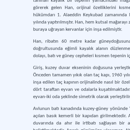
tanınan kayalık bir tepenin yamacındaki mağa
görerek gelen Han, orijinal özelliklerini kı
hükümdarı 1. Alaeddin Keykubad zamanında M
yılında yaptırılmıştır. Han, hem kutsal mağarayı 
buraya uğrayan kervanlar için inşa edilmiştir.
Han, ribatın 60 metre kadar güneydoğusuna ve
doğrultusunda eğimli kayalık alanın düzlenme
dolayı, batı ve güney cepheleri kısmen tepenin içi
Giriş, kuzey duvar ekseninin doğusuna yerleştir
Önceden tamamen yıkık olan taç kapı, 1960 yılın
inşa edilen taç kapının orijinalinde nasıl bir öz
dört taraftan eyvan ve odalarla kuşatılmaktadı
eyvan-iki oda şeklinde simetrik olarak yerleştiril
Avlunun batı kanadında kuzey-güney yönünde “L” 
açılan basık kemerli bir kapıdan girilmektedir.
duvarında da ahır ile irtibatı sağlayan bir 