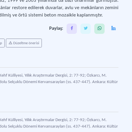
82, 1999 ve 2003 yıllarında da bazı onarımlar görmüştür.
ânlar restore edilerek duvarlar, avlu ve mekânların zemini
dilmiş ve örtü sistemi beton mozaikle kaplanmıştır.
Paylaş:
ap
Düzeltme önerisi
hf Külliyesi, Yıllık Araştırmalar Dergisi, 2: 77-92; Özkarcı, M.
adolu Selçuklu Dönemi Kervansarayları (ss. 437-447). Ankara: Kültür
hf Külliyesi, Yıllık Araştırmalar Dergisi, 2: 77-92; Özkarcı, M.
adolu Selçuklu Dönemi Kervansarayları (ss. 437-447). Ankara: Kültür