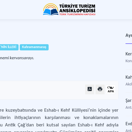
Ayr
'NİN İLLERİ
Kahramanmaraş
Ker
önemi kervansarayı.
Kon
Ka
Akde
Şar
Anta
e kuzeybatısında ve Eshab-ı Kehf Külliyesi’nin içinde yer
lerin ihtiyaçlarının karşılanması ve konaklamalarının
Evd
uğu Antik Çağ’dan beri kutsal sayılan Eshab-ı Kehf adıyla
Anta