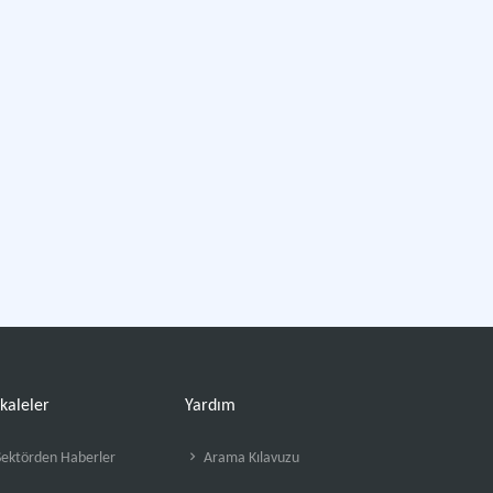
kaleler
Yardım
ektörden Haberler
Arama Kılavuzu