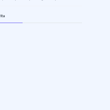
zurum Gümrük Hanı
ita
26-