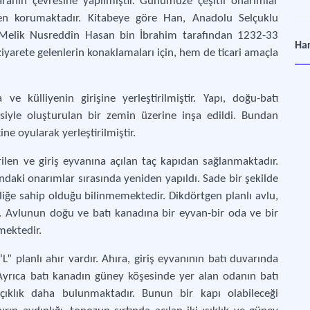
ranın çevresine yapılmıştır. Günümüze çeşitli onarımlar
smen korumaktadır. Kitabeye göre Han, Anadolu Selçuklu
elîk Nusreddîn Hasan bin İbrahim tarafından 1232-33
Er
Har
ziyarete gelenlerin konaklamaları için, hem de ticari amaçla
-17
 külliyenin girişine yerleştirilmiştir. Yapı, doğu-batı
siyle oluşturulan bir zemin üzerine inşa edildi. Bundan
ne oyularak yerleştirilmiştir.
ilen ve giriş eyvanına açılan taç kapıdan sağlanmaktadır.
daki onarımlar sırasında yeniden yapıldı. Sade bir şekilde
elliğe sahip olduğu bilinmemektedir. Dikdörtgen planlı avlu,
r. Avlunun doğu ve batı kanadına bir eyvan-bir oda ve bir
mektedir.
planlı ahır vardır. Ahıra, giriş eyvanının batı duvarında
 Ayrıca batı kanadın güney köşesinde yer alan odanın batı
açıklık daha bulunmaktadır. Bunun bir kapı olabileceği