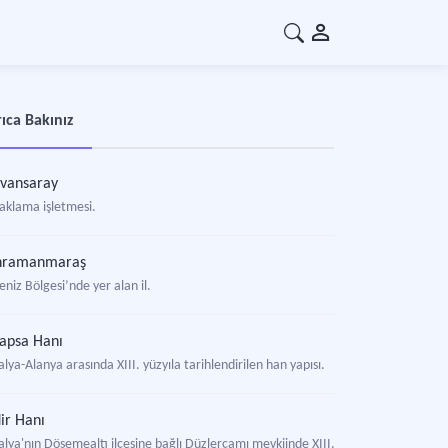
ıca Bakınız
vansaray
aklama işletmesi.
hramanmaraş
niz Bölgesi’nde yer alan il.
apsa Hanı
lya-Alanya arasında XIII. yüzyıla tarihlendirilen han yapısı.
ir Hanı
lya'nın Döşemealtı ilçesine bağlı Düzlerçamı mevkiinde XIII. yüzyıla tarihlendiril