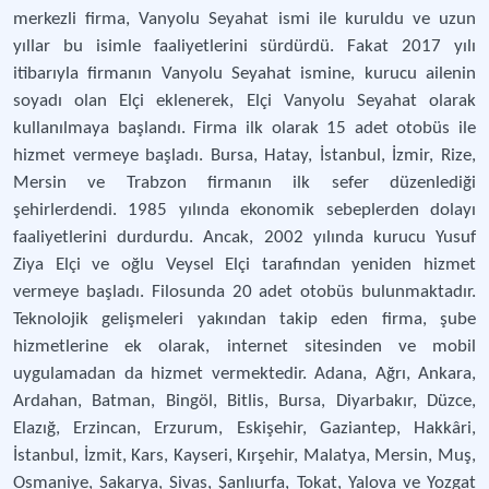
merkezli firma, Vanyolu Seyahat ismi ile kuruldu ve uzun
yıllar bu isimle faaliyetlerini sürdürdü. Fakat 2017 yılı
itibarıyla firmanın Vanyolu Seyahat ismine, kurucu ailenin
soyadı olan Elçi eklenerek, Elçi Vanyolu Seyahat olarak
kullanılmaya başlandı. Firma ilk olarak 15 adet otobüs ile
hizmet vermeye başladı. Bursa, Hatay, İstanbul, İzmir, Rize,
Mersin ve Trabzon firmanın ilk sefer düzenlediği
şehirlerdendi. 1985 yılında ekonomik sebeplerden dolayı
faaliyetlerini durdurdu. Ancak, 2002 yılında kurucu Yusuf
Ziya Elçi ve oğlu Veysel Elçi tarafından yeniden hizmet
vermeye başladı. Filosunda 20 adet otobüs bulunmaktadır.
Teknolojik gelişmeleri yakından takip eden firma, şube
hizmetlerine ek olarak, internet sitesinden ve mobil
uygulamadan da hizmet vermektedir. Adana, Ağrı, Ankara,
Ardahan, Batman, Bingöl, Bitlis, Bursa, Diyarbakır, Düzce,
Elazığ, Erzincan, Erzurum, Eskişehir, Gaziantep, Hakkâri,
İstanbul, İzmit, Kars, Kayseri, Kırşehir, Malatya, Mersin, Muş,
Osmaniye, Sakarya, Sivas, Şanlıurfa, Tokat, Yalova ve Yozgat