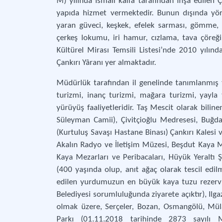
M) yılında İsmail kalfa tarafından inşa edilen 
yapıda hizmet vermektedir. Bunun dışında yör
yaran güveci, keşkek, efelek sarması, gömme, m
çerkeş lokumu, iri hamur, cızlama, tava çöreği
Kültürel Mirası Temsili Listesi’nde 2010 yılın
Çankırı Yâranı yer almaktadır.
Müdürlük tarafından il genelinde tanımlanmış turi
turizmi, inanç turizmi, mağara turizmi, yayla t
yürüyüş faaliyetleridir. Taş Mescit olarak bili
Süleyman Camii), Çivitçioğlu Medresesi, Buğda
(Kurtuluş Savaşı Hastane Binası) Çankırı Kalesi v
Akalın Radyo ve İletişim Müzesi, Beşdut Kaya M
Kaya Mezarları ve Peribacaları, Hüyük Yeraltı Ş
(400 yaşında olup, anıt ağaç olarak tescil edi
edilen yurdumuzun en büyük kaya tuzu rezervl
Belediyesi sorumluluğunda ziyarete açıktır), Ilga
olmak üzere, Serçeler, Bozan, Osmangölü, Mülayim
Parkı (01.11.2018 tarihinde 2873 sayılı 