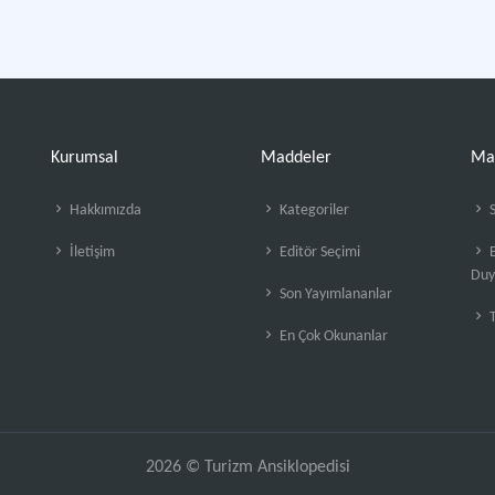
Kurumsal
Maddeler
Ma
Hakkımızda
Kategoriler
S
İletişim
Editör Seçimi
B
Duy
Son Yayımlananlar
En Çok Okunanlar
2026 © Turizm Ansiklopedisi