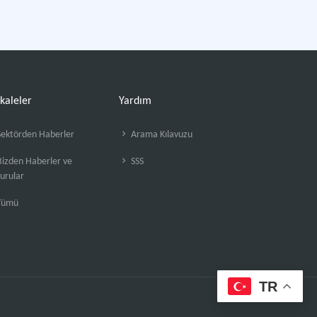
kaleler
Yardım
ektörden Haberler
Arama Kılavuzu
izden Haberler ve
SSS
urular
Tümü
TR