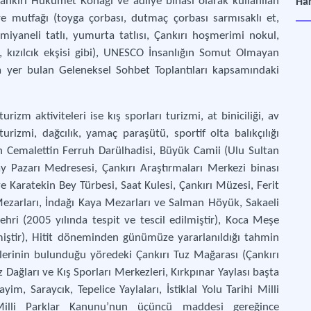
Çankırı Hükümet Konağı ve adliye binası olarak kullanılan
Har
e mutfağı (toyga çorbası, dutmaç çorbası sarmısaklı et,
iyaneli tatlı, yumurta tatlısı, Çankırı hoşmerimi nokul,
, kızılcık ekşisi gibi), UNESCO İnsanlığın Somut Olmayan
da yer bulan Geleneksel Sohbet Toplantıları kapsamındaki
zm aktiviteleri ise kış sporları turizmi, at biniciliği, av
urizmi, dağcılık, yamaç paraşütü, sportif olta balıkçılığı
nen Cemalettin Ferruh Darülhadisi, Büyük Camii (Ulu Sultan
y Pazarı Medresesi, Çankırı Araştırmaları Merkezi binası
e Karatekin Bey Türbesi, Saat Kulesi, Çankırı Müzesi, Ferit
ezarları, İndağı Kaya Mezarları ve Salman Höyük, Sakaeli
ehri (2005 yılında tespit ve tescil edilmiştir), Koca Meşe
lmiştir), Hitit döneminden günümüze yararlanıldığı tahmin
erinin bulunduğu yöredeki Çankırı Tuz Mağarası (Çankırı
z Dağları ve Kış Sporları Merkezleri, Kırkpınar Yaylası başta
, Saraycık, Tepelice Yaylaları, İstiklal Yolu Tarihi Milli
Milli Parklar Kanunu’nun üçüncü maddesi gereğince