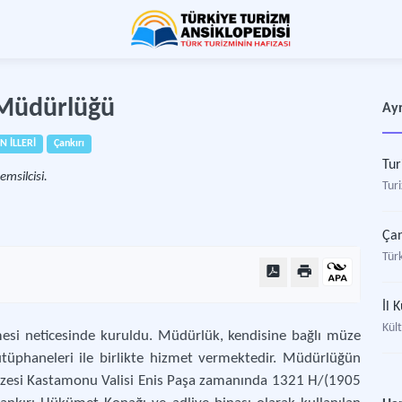
m Müdürlüğü
Ayr
N İLLERİ
Çankırı
Tur
emsilcisi.
Turi
Ça
Türk
İl 
Kült
şmesi neticesinde kuruldu. Müdürlük, kendisine bağlı müze
ütüphaneleri ile birlikte hizmet vermektedir. Müdürlüğün
Müzesi Kastamonu Valisi Enis Paşa zamanında 1321 H/(1905