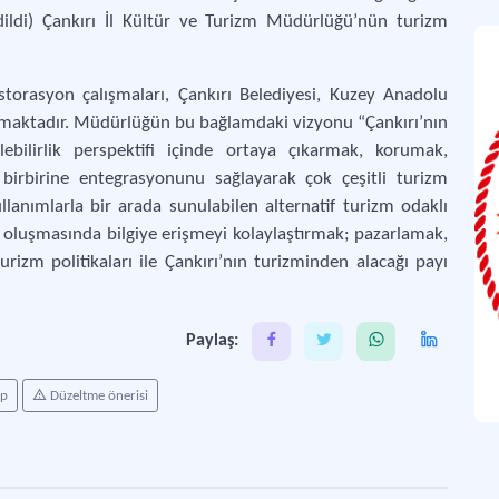
dildi) Çankırı İl Kültür ve Turizm Müdürlüğü’nün turizm
storasyon çalışmaları, Çankırı Belediyesi, Kuzey Anadolu
 almaktadır. Müdürlüğün bu bağlamdaki vizyonu “Çankırı’nın
lebilirlik perspektifi içinde ortaya çıkarmak, korumak,
n birbirine entegrasyonunu sağlayarak çok çeşitli turizm
ullanımlarla bir arada sunulabilen alternatif turizm odaklı
n oluşmasında bilgiye erişmeyi kolaylaştırmak; pazarlamak,
izm politikaları ile Çankırı’nın turizminden alacağı payı
Paylaş:
ap
Düzeltme önerisi