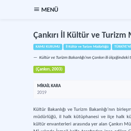
MENÜ
Çankırı İl Kültür ve Turiz
KAMU KURUMU
İl Kültür ve Turizm Müdürlüğü
TÜRKİYE'Nİ
Kültür ve Turizm Bakanlığı’nın Çankırı ili ölçeğindeki t
(Çankırı, 2003)
MİKAİL KARA
2019
Kültür Bakanlığı ve Turizm Bakanlığı’nın birle
müdürlüğü, il halk kütüphanesi ve ilçe halk k
kültür envanterleri arasında yer alan Çankırı 