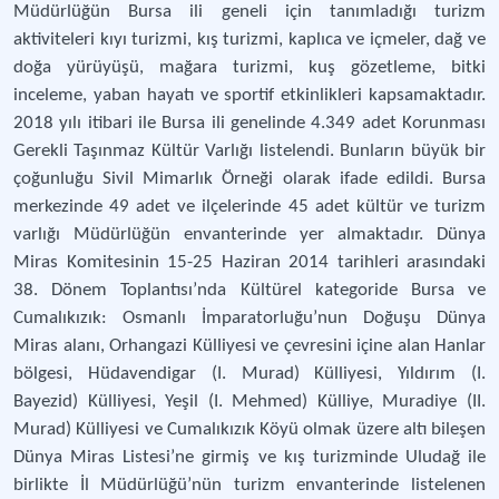
Müdürlüğün Bursa ili geneli için tanımladığı turizm
aktiviteleri kıyı turizmi, kış turizmi, kaplıca ve içmeler, dağ ve
doğa yürüyüşü, mağara turizmi, kuş gözetleme, bitki
inceleme, yaban hayatı ve sportif etkinlikleri kapsamaktadır.
2018 yılı itibari ile Bursa ili genelinde 4.349 adet Korunması
Gerekli Taşınmaz Kültür Varlığı listelendi. Bunların büyük bir
çoğunluğu Sivil Mimarlık Örneği olarak ifade edildi. Bursa
merkezinde 49 adet ve ilçelerinde 45 adet kültür ve turizm
varlığı Müdürlüğün envanterinde yer almaktadır. Dünya
Miras Komitesinin 15-25 Haziran 2014 tarihleri arasındaki
38. Dönem Toplantısı’nda Kültürel kategoride Bursa ve
Cumalıkızık: Osmanlı İmparatorluğu’nun Doğuşu Dünya
Miras alanı, Orhangazi Külliyesi ve çevresini içine alan Hanlar
bölgesi, Hüdavendigar (I. Murad) Külliyesi, Yıldırım (I.
Bayezid) Külliyesi, Yeşil (I. Mehmed) Külliye, Muradiye (II.
Murad) Külliyesi ve Cumalıkızık Köyü olmak üzere altı bileşen
Dünya Miras Listesi’ne girmiş ve kış turizminde Uludağ ile
birlikte İl Müdürlüğü’nün turizm envanterinde listelenen