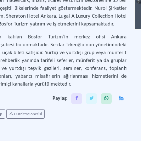
 madencilik, finans, ticaret ve turizm sektörlerine 35’ten
çeşitli ülkelerinde faaliyet göstermektedir. Nurol Şirketler
m, Sheraton Hotel Ankara, Lugal A Luxury Collection Hotel
osfor Turizm yatırım ve işletmelerini kapsamaktadır.
na katılan Bosfor Turizm’in merkez ofisi Ankara
ir şubesi bulunmaktadır. Serdar Tekeoğlu’nun yönetimindeki
 uçak bileti satışıdır. Yurtiçi ve yurtdışı grup veya münferit
rehberlik yanında tarifeli seferler, münferit ya da gruplar
 ve yurtdışı teşvik gezileri, seminer, konferans, toplantı
nları, yabancı misafirlerin ağırlanması hizmetlerini de
rimiçi kanallarla yürütülmektedir.
Paylaş:
ap
Düzeltme önerisi