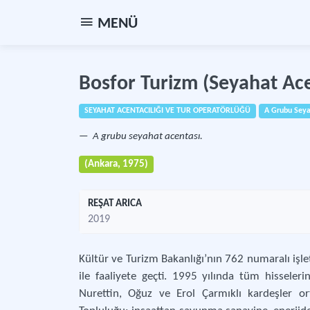
MENÜ
Bosfor Turizm (Seyahat Ace
SEYAHAT ACENTACILIĞI VE TUR OPERATÖRLÜĞÜ
A Grubu Seya
A grubu seyahat acentası.
(Ankara, 1975)
REŞAT ARICA
2019
Kültür ve Turizm Bakanlığı’nın 762 numaralı işlet
ile faaliyete geçti. 1995 yılında tüm hisseleri
Nurettin, Oğuz ve Erol Çarmıklı kardeşler or