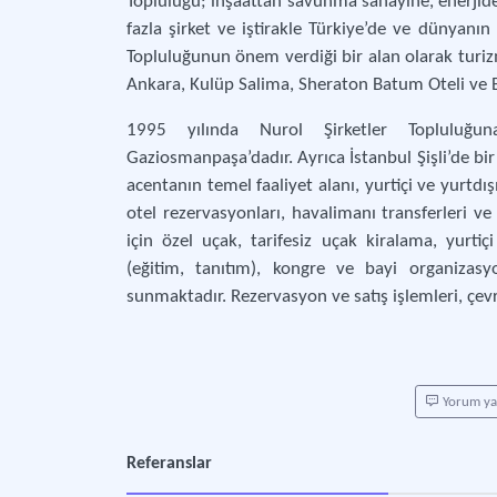
Topluluğu; inşaattan savunma sanayine, enerjiden
fazla şirket ve iştirakle Türkiye’de ve dünyanın 
Topluluğunun önem verdiği bir alan olarak turiz
Ankara, Kulüp Salima, Sheraton Batum Oteli ve B
1995 yılında Nurol Şirketler Topluluğu
Gaziosmanpaşa’dadır. Ayrıca İstanbul Şişli’de b
acentanın temel faaliyet alanı, yurtiçi ve yurtdışı
otel rezervasyonları, havalimanı transferleri ve 
için özel uçak, tarifesiz uçak kiralama, yurtiçi
(eğitim, tanıtım), kongre ve bayi organizasyo
sunmaktadır. Rezervasyon ve satış işlemleri, çev
Yorum y
Referanslar