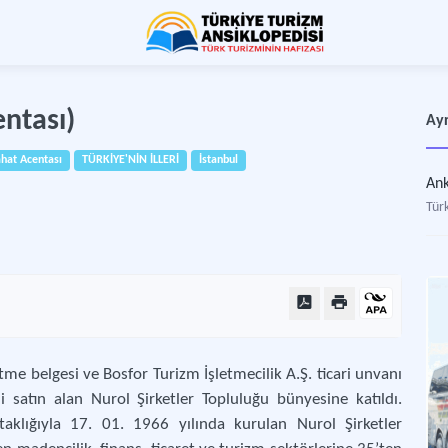
ntası)
Ayr
hat Acentası
TÜRKİYE'NİN İLLERİ
İstanbul
An
Tür
me belgesi ve Bosfor Turizm İşletmecilik A.Ş. ticari unvanı
ni satın alan Nurol Şirketler Topluluğu bünyesine katıldı.
taklığıyla 17. 01. 1966 yılında kurulan Nurol Şirketler