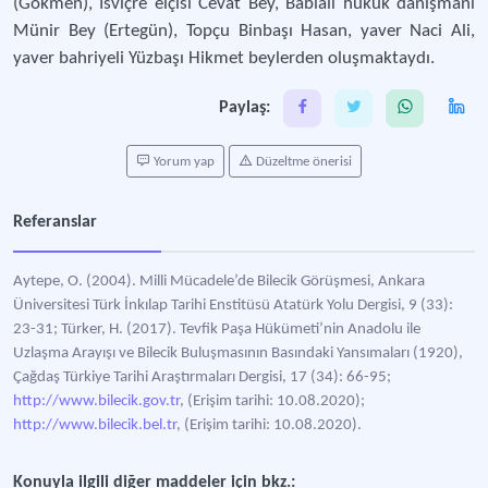
(Gökmen), İsviçre elçisi Cevat Bey, Babıali hukuk danışmanı
Münir Bey (Ertegün), Topçu Binbaşı Hasan, yaver Naci Ali,
yaver bahriyeli Yüzbaşı Hikmet beylerden oluşmaktaydı.
Paylaş:
Yorum yap
Düzeltme önerisi
Referanslar
Aytepe, O. (2004). Milli Mücadele’de Bilecik Görüşmesi, Ankara
Üniversitesi Türk İnkılap Tarihi Enstitüsü Atatürk Yolu Dergisi, 9 (33):
23-31; Türker, H. (2017). Tevfik Paşa Hükümeti’nin Anadolu ile
Uzlaşma Arayışı ve Bilecik Buluşmasının Basındaki Yansımaları (1920),
Çağdaş Türkiye Tarihi Araştırmaları Dergisi, 17 (34): 66-95;
http://www.bilecik.gov.tr
, (Erişim tarihi: 10.08.2020);
http://www.bilecik.bel.tr
, (Erişim tarihi: 10.08.2020).
Konuyla ilgili diğer maddeler için bkz.: