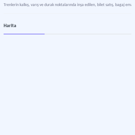
Trenlerin kalkış, varış ve durak noktalarında inşa edilen, bilet satış, bagaj em
Amasya Tren Garı
Harita
Tren garı tesisi ve işletmesi.
Ankara Garı
Merkez tren istasyonu.
Ankara Yüksek Hızlı Tren Garı
Yüksek Hızlı Tren için inşa edilen tren istasyonu.
Aydın Garı
Aydın’ın Efeler ilçesi sınırları içerisinde bulunan TCDD’ye ait demiryolu istasyo
Balıkesir Tren Garı
Basmane – Kasaba (Turgutlu) Demiryolu hattı için SCR&SCP şirketi tarafından 18