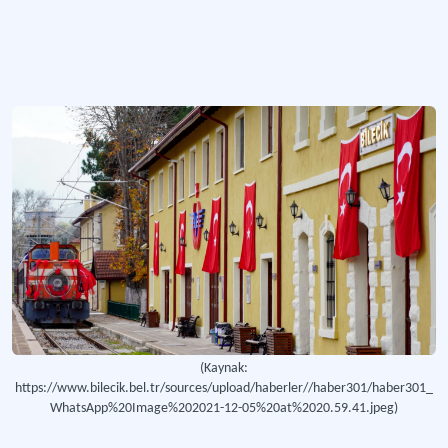
Basmane Garı (Çorakkapı)
Osmanlı Devleti’nin Anadolu topraklarında yapılan ikinci demiryolu hattı olan 
Daha fazla
(Kaynak:
https://www.bilecik.bel.tr/sources/upload/haberler//haber301/haber301_
WhatsApp%20Image%202021-12-05%20at%2020.59.41.jpeg)