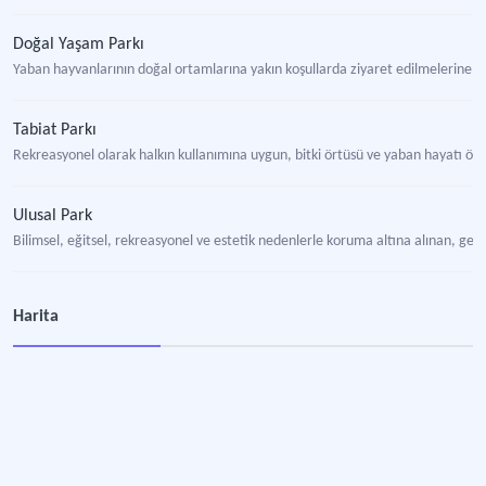
Doğal Yaşam Parkı
Yaban hayvanlarının doğal ortamlarına yakın koşullarda ziyaret edilmelerine
Tabiat Parkı
Rekreasyonel olarak halkın kullanımına uygun, bitki örtüsü ve yaban hayatı öz
Ulusal Park
Bilimsel, eğitsel, rekreasyonel ve estetik nedenlerle koruma altına alınan, gen
Tabiatı Koruma Alanı
Harita
Tamamen koruma altında olup yalnızca bilim ve eğitim amaçlı kullanımına izin 
Beldibi
Antalya’nın Kemer ilçesine bağlı yerleşim.
Doğal Koruma Bölgesi