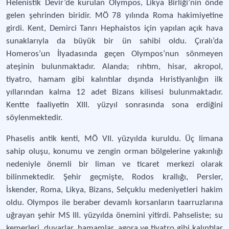
Helenistik Devir’de kurulan Olympos, Likya Birliği’nin önde
gelen şehrinden biridir. MÖ 78 yılında Roma hakimiyetine
girdi. Kent, Demirci Tanrı Hephaistos için yapılan açık hava
sunaklarıyla da büyük bir ün sahibi oldu. Çıralı’da
Homeros’un İlyadasında geçen Olympos’nun sönmeyen
ateşinin bulunmaktadır. Alanda; rıhtım, hisar, akropol,
tiyatro, hamam gibi kalıntılar dışında Hıristiyanlığın ilk
yıllarından kalma 12 adet Bizans kilisesi bulunmaktadır.
Kentte faaliyetin XIII. yüzyıl sonrasında sona erdiğini
söylenmektedir.
Phaselis antik kenti, MÖ VII. yüzyılda kuruldu. Üç limana
sahip oluşu, konumu ve zengin orman bölgelerine yakınlığı
nedeniyle önemli bir liman ve ticaret merkezi olarak
bilinmektedir. Şehir geçmişte, Rodos krallığı, Persler,
İskender, Roma, Likya, Bizans, Selçuklu medeniyetleri hakim
oldu. Olympos ile beraber devamlı korsanların taarruzlarına
uğrayan şehir MS III. yüzyılda önemini yitirdi. Pahseliste; su
kemerleri, duvarlar, hamamlar, agora ve tiyatro gibi kalıntılar