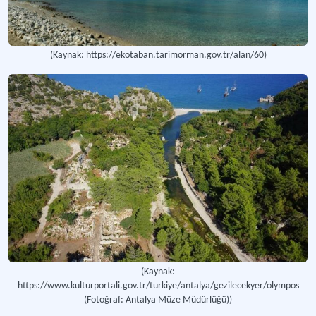
(Kaynak: https://ekotaban.tarimorman.gov.tr/alan/60)
(Kaynak:
https://www.kulturportali.gov.tr/turkiye/antalya/gezilecekyer/olympos
(Fotoğraf: Antalya Müze Müdürlüğü))