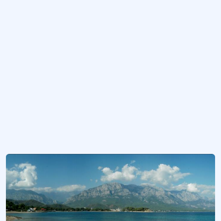
Taşıdığı doğal değerler dolayısıyla yasalarca koruma altına alınmış bölgeyi if
Tabiat Varlığı
Jeolojik devirlerle, tarih öncesi ve tarihi devirlere ait olup ender bulunmaları
Botan Vadisi Milli Parkı
Akarsuyun gücünü gösteren bir doğa harikası...