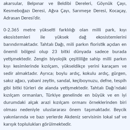
akarsular, Belpınar ve Beldibi Dereleri, Göynük Çayı,
Kesmeboğazı Deresi, Ağva Çayı, Sarımeşe Deresi, Kocaçay,
Adrasan Deresi’dir.
0-2.365 metre yükselti farklılığı olan milli park, kıyı
ekosistemleri ile yüksek dağ ekosistemlerini
barındırmaktadır. Tahtalı Dağı, mili parkın floristik açıdan en
önemli bölgesi olup 23 bitki dünyada sadece burada
yetişmektedir. Zengin biyolojik çeşitliliğe sahip milli parkın
kıyı kesimlerinde kızılçam, yükseldikçe yerini karaçam ve
sedir almaktadır. Ayrıca; boylu ardıç, kokulu ardıç, gürgen,
sakız ağacı, yabani zeytin, sandal, keçiboynuzu, defne, tespih
gibi bitki türleri de alanda yetişmektedir. Tahtalı Dağı’ndaki
kızılçam ormanları, Türkiye genelinde en büyük ve en iyi
durumdaki alçak arazi kızılçam ormanı örneklerinden biri
olması nedeniyle uluslararası önem taşımaktadır. Beycik
yakınlarında ve bazı yerlerde Akdeniz servisinin lokal saf ve
karışık toplulukları görülmektedir.