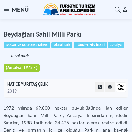
MENÜ
Beydağları Sahil Milli Parkı
DOĞAL VE KÜLTÜREL MİRAS
Ulusal Park
TÜRKİYE'NİN İLLERİ
Antalya
Uusal park.
(Antalya, 1972 - )
HATİCE YURTTAŞ ÇELİK
2019
1972 yılında 69.800 hektar büyüklüğünde ilan edilen
Beydağları Sahil Milli Parkı, Antalya ili sınırları içindedir.
Sınırlar, 1988 tarihinde 34.425 hektar olarak revize edildi.
Deniz ve ormanın iç içe olduğu Park’ın ana kaynak