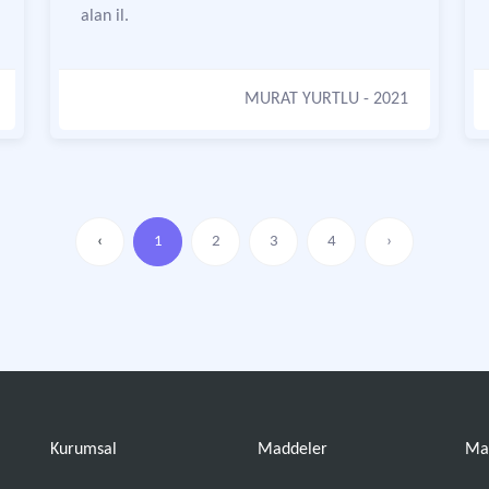
alan il.
MURAT YURTLU
- 2021
‹
1
2
3
4
›
Kurumsal
Maddeler
Ma