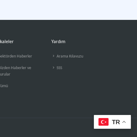
kaleler
Yardım
ektörden Haberler
Arama Kılavuzu
izden Haberler ve
SSS
urular
Tümü
TR