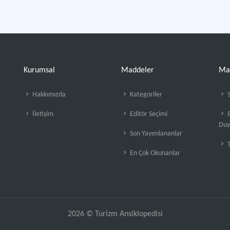
Kurumsal
Maddeler
Ma
Hakkımızda
Kategoriler
S
İletişim
Editör Seçimi
B
Duy
Son Yayımlananlar
En Çok Okunanlar
2026 © Turizm Ansiklopedisi