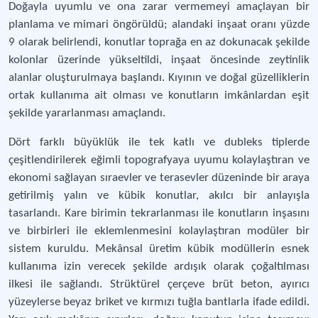
Doğayla uyumlu ve ona zarar vermemeyi amaçlayan bir
planlama ve mimari öngörüldü; alandaki inşaat oranı yüzde
9 olarak belirlendi, konutlar toprağa en az dokunacak şekilde
kolonlar üzerinde yükseltildi, inşaat öncesinde zeytinlik
alanlar oluşturulmaya başlandı. Kıyının ve doğal güzelliklerin
ortak kullanıma ait olması ve konutların imkânlardan eşit
şekilde yararlanması amaçlandı.
Dört farklı büyüklük ile tek katlı ve dubleks tiplerde
çeşitlendirilerek eğimli topografyaya uyumu kolaylaştıran ve
ekonomi sağlayan sıraevler ve terasevler düzeninde bir araya
getirilmiş yalın ve kübik konutlar, akılcı bir anlayışla
tasarlandı. Kare birimin tekrarlanması ile konutların inşasını
ve birbirleri ile eklemlenmesini kolaylaştıran modüler bir
sistem kuruldu. Mekânsal üretim kübik modüllerin esnek
kullanıma izin verecek şekilde ardışık olarak çoğaltılması
ilkesi ile sağlandı. Strüktürel çerçeve brüt beton, ayırıcı
yüzeylerse beyaz briket ve kırmızı tuğla bantlarla ifade edildi.