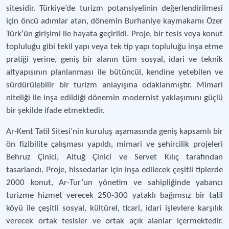
sitesidir. Türkiye’de turizm potansiyelinin değerlendirilmesi
için öncü adımlar atan, dönemin Burhaniye kaymakamı Özer
Türk’ün girişimi ile hayata geçirildi. Proje, bir tesis veya konut
topluluğu gibi tekil yapı veya tek tip yapı topluluğu inşa etme
pratiği yerine, geniş bir alanın tüm sosyal, idari ve teknik
altyapısının planlanması ile bütüncül, kendine yetebilen ve
sürdürülebilir bir turizm anlayışına odaklanmıştır. Mimari
niteliği ile inşa edildiği dönemin modernist yaklaşımını güçlü
bir şekilde ifade etmektedir.
Ar-Kent Tatil Sitesi’nin kuruluş aşamasında geniş kapsamlı bir
ön fizibilite çalışması yapıldı, mimari ve şehircilik projeleri
Behruz Çinici, Altuğ Çinici ve Servet Kılıç tarafından
tasarlandı. Proje, hissedarlar için inşa edilecek çeşitli tiplerde
2000 konut, Ar-Tur’un yönetim ve sahipliğinde yabancı
turizme hizmet verecek 250-300 yataklı bağımsız bir tatil
köyü ile çeşitli sosyal, kültürel, ticari, idari işlevlere karşılık
verecek ortak tesisler ve ortak açık alanlar içermektedir.