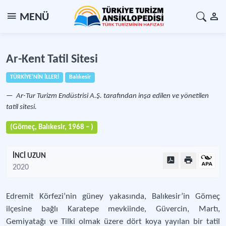
MENÜ
Ar-Kent Tatil Sitesi
TÜRKİYE'NİN İLLERİ
Balıkesir
Ar-Tur Turizm Endüstrisi A.Ş. tarafından inşa edilen ve yönetilen
tatil sitesi.
(Gömeç, Balıkesir, 1968 – )
İNCİ UZUN
2020
Edremit Körfezi’nin güney yakasında, Balıkesir’in Gömeç
ilçesine bağlı Karatepe mevkiinde, Güvercin, Martı,
Gemiyatağı ve Tilki olmak üzere dört koya yayılan bir tatil