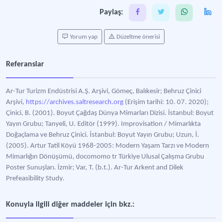
Paylaş:
Yorum yap
Düzeltme önerisi
Referanslar
Ar-Tur Turizm Endüstrisi A.Ş. Arşivi, Gömeç, Balıkesir; Behruz Çinici
Arşivi,
https://archives.saltresearch.org
(Erişim tarihi: 10. 07. 2020);
Çinici, B. (2001). Boyut Çağdaş Dünya Mimarları Dizisi. İstanbul: Boyut
Yayın Grubu; Tanyeli, U. Editör (1999). Improvisation / Mimarlıkta
Doğaçlama ve Behruz Çinici. İstanbul: Boyut Yayın Grubu; Uzun, İ.
(2005). Artur Tatil Köyü 1968-2005: Modern Yaşam Tarzı ve Modern
Mimarlığın Dönüşümü, docomomo tr Türkiye Ulusal Çalışma Grubu
Poster Sunuşları. İzmir; Var, T. (b.t.). Ar-Tur Arkent and Dilek
Prefeasibility Study.
Konuyla ilgili diğer maddeler için bkz.: