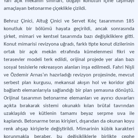
Yarı açık mekânın sınırları, doğayı konutun içine taşımayı
amaçlayan betonarme çiçeklikle çizildi.
Behruz Çinici, Altuğ Çinici ve Servet Kılıç tasarımının 185
konutluk bir bölümü hayata geçirildi, ancak sonrasında
şirket, mimari ve kentsel tasarımda bazı değişikliklere gitti.
Konut mimarisi revizyona uğradı, farklı tipte konut dizilerinin
ortak bir açık mekân etrafında kümelenmesi fikri ve
terasevler modeli terk edildi, orijinal projede yer alan bazı
sosyal tesislerle rekreasyon alanları inşa edilmedi. Fahri Nişli
ve Özdemir Arnas’ın hazırladığı revizyon projesinde, mevcut
serbest plan kurgusu, mekansal akışın hol ve koridor gibi
bağlantı elemanlarıyla sağlandığı bir plan şemasına dönüştü.
Orijinal tasarımın betonarme elemanları ve ayırıcı duvarları
açıkta bırakarak sistemi okunaklı kılan brütal tavrından
uzaklaşıldı ve kütlenin tamamı beyaz serpme sıva ile
kaplandı. Betonarme teras kirişleri, dışarıdan da okunan koyu
renk ahşap kirişlerle değiştirildi. Mimarinin kübik karakteri
korunmakla beraber, bu değişikliklerle birlikte cephe