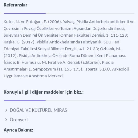
Referanslar
Kuter, N. ve Erdoğan, E. (2006). Yalvaç, Pisidia Antiocheia antik kenti ve
Çevresinin Peyzaj Özellikleri ve Turizm Açısından Değerlendirilmesi,
Süleyman Demirel Üniversitesi Orman Fakültesi Dergisi, 1: 111-123;
Kaşka, G. (2017). Pisidia Antiokheia’sında Hristiyanlık, SDÜ Fen-
Edebiyat Fakültesi Sosyal Bilimler Dergisi, 41: 21-33; Özhanlı, M.
(2012). Pisidia Antiokheia Özelinde Roma Dönemi Kent Planaması.
İçinde; B. Hürmüzlü, M. Fırat ve A. Gerçek (Editörler), Pisidia
Araştırmaları 1. Sempozyum (ss. 155-175). Isparta: S.D.Ü. Arkeoloji
Uygulama ve Araştırma Merkezi.
Konuyla ilgili diğer maddeler için bkz.:
DOĞAL VE KÜLTÜREL MİRAS
Örenyeri
Ayrıca Bakınız