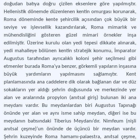
doğudan batıya doğru çizilen eksenlere göre yapılmıştır.
Hellenistik dönemde düzenlenen kentin omurgası korunarak,
Roma döneminde kente şehircilik açısından çok büyük bir
seviye ve işlevsellik kazandırılarak, Roma mimarlık ve
mühendisliğini gösteren güzel mimari örnekler inşa
edilmiştir. Üzerine kurulu olan yedi tepesi dikkate alınarak,
yedi mahalleye bölünen kentin stratejik konumu, İmparator
Augustus tarafından ayrıcalıklı koloni şehir seçilmesi gibi
etmenler burada Roma’ya benzer, görkemli yapıların inşasına
büyük yardımların yapılmasını sağlamıştır. Kent
planlamasında ana caddelere dik olarak bağlanan dar ve düz
sokakların yer aldığı şehrin doğusunda ve merkezinde yer
alan ve aralarında propylon (anıtsal giriş) bulunan iki ana
meydanı vardır. Bu meydanlardan biri Augustus Tapınağı
önünde yer alan ve aynı isme sahip meydan, diğeri ise bu
meydanın batısındaki Tiberius Meydanı’dır. Nimfeum (nişli
anıtsal çeşme)’un önünde de üçüncü bir meydan vardır.
Şehrin kuzeyinde Roma hamamı-palaestra, anıtsal çeşme,