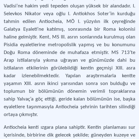
Vadisi’ne hakim yedi tepeden oluşan yüksek bir alandadır. I.
Selevkos Nikator veya oğlu I. Antiokhos Soter’in kurduğu
tahmin edilen Antiocheia, MÖ I. yüzyılın ilk çeyreğinde
Galatya Eyaleti’ne katılmış, sonrasında bir Roma kolonisi
haline gelmiştir. Kent, MS III. asrın sonlarında kurulmuş olan
Pisidia eyaletlerine metropolislik yapmış ve bu konumunu
Doğu Roma döneminde de muhafaza etmiştir. MS 713’te
Arap istilalarıyla yıkıma uğrayan ve günümüzde dahi bu
istilaların etkilerinin görülebildiği kentin geçmişi XIII. asra
kadar izlenebilmektedir. Yapılan araştırmalarla kentte
yaşamın XIII. asrın ikinci yarısından sonra son bulduğu ve
toplumun bir bölümünün dönemin verimli topraklarına
sahip Yalvaç’a göç ettiği, geride kalan bölümünün ise, başka
eyaletlere taşınmasıyla Antiocheia şehrinin tarihten silindiği
ortaya çıkmıştır.
Antiocheia kenti ızgara plana sahiptir. Kentin planlaması sur
içerisinde, birbirine dik gelecek şekilde; güneyden kuzeye ve