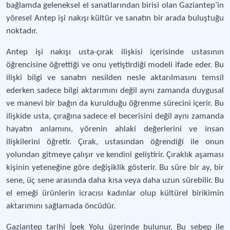
bağlamda geleneksel el sanatlarından birisi olan Gaziantep’in
yöresel Antep işi nakışı kültür ve sanatın bir arada buluştuğu
noktadır.
Antep işi nakışı usta-çırak ilişkisi içerisinde ustasının
öğrencisine öğrettiği ve onu yetiştirdiği modeli ifade eder. Bu
ilişki bilgi ve sanatın nesilden nesle aktarılmasını temsil
ederken sadece bilgi aktarımını değil aynı zamanda duygusal
ve manevi bir bağın da kurulduğu öğrenme sürecini içerir. Bu
ilişkide usta, çırağına sadece el becerisini değil aynı zamanda
hayatın anlamını, yörenin ahlaki değerlerini ve insan
ilişkilerini öğretir. Çırak, ustasından öğrendiği ile onun
yolundan gitmeye çalışır ve kendini geliştirir. Çıraklık aşaması
kişinin yeteneğine göre değişiklik gösterir. Bu süre bir ay, bir
sene, üç sene arasında daha kısa veya daha uzun sürebilir. Bu
el emeği ürünlerin icracısı kadınlar olup kültürel birikimin
aktarımını sağlamada öncüdür.
Gaziantep tarihi İpek Yolu üzerinde bulunur. Bu sebep ile