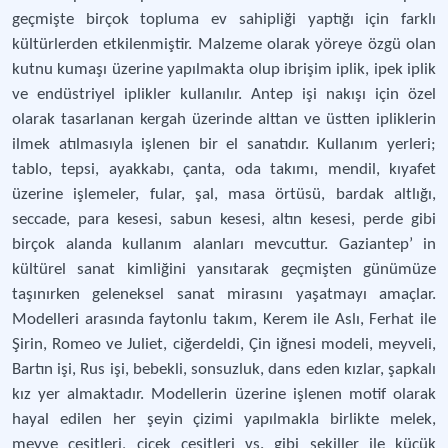
geçmişte birçok topluma ev sahipliği yaptığı için farklı
kültürlerden etkilenmiştir. Malzeme olarak yöreye özgü olan
kutnu kumaşı üzerine yapılmakta olup ibrişim iplik, ipek iplik
ve endüstriyel iplikler kullanılır. Antep işi nakışı için özel
olarak tasarlanan kergah üzerinde alttan ve üstten ipliklerin
ilmek atılmasıyla işlenen bir el sanatıdır. Kullanım yerleri;
tablo, tepsi, ayakkabı, çanta, oda takımı, mendil, kıyafet
üzerine işlemeler, fular, şal, masa örtüsü, bardak altlığı,
seccade, para kesesi, sabun kesesi, altın kesesi, perde gibi
birçok alanda kullanım alanları mevcuttur. Gaziantep’ in
kültürel sanat kimliğini yansıtarak geçmişten günümüze
taşınırken geleneksel sanat mirasını yaşatmayı amaçlar.
Modelleri arasında faytonlu takım, Kerem ile Aslı, Ferhat ile
Şirin, Romeo ve Juliet, ciğerdeldi, Çin iğnesi modeli, meyveli,
Bartın işi, Rus işi, bebekli, sonsuzluk, dans eden kızlar, şapkalı
kız yer almaktadır. Modellerin üzerine işlenen motif olarak
hayal edilen her şeyin çizimi yapılmakla birlikte melek,
meyve çeşitleri, çiçek çeşitleri vs. gibi şekiller ile küçük