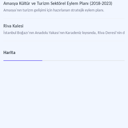
Amasya Kültür ve Turizm Sektörel Eylem Planı (2018-2023)
Amasya'nın turizm gelişimi için hazırlanan stratejik eylem planı.
Riva Kalesi
İstanbul Boğazı’nın Anadolu Yakası’nın Karadeniz kıyısında, Riva Deresi’nin den
Akdağmadeni Müşalikalesi (Behramşah) Kalesi (Ali Çelebi ve Mahmut Çelebi Türbeleri)
Harita
Türkiye'nin Orta Anadolu Bölgesi'nde, Yozgat iline bağlı Akdağmadeni ilçesi yakı
Amasya II. Bayezid Külliyesi ve Camii
Şehzadeler şehri Amasya’nın anıtsal Sultan mirası.