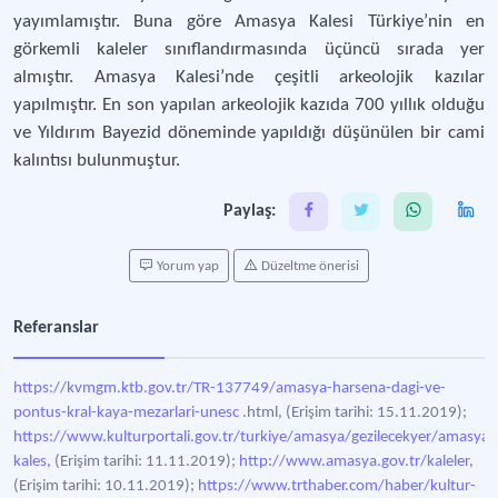
yayımlamıştır. Buna göre Amasya Kalesi Türkiye’nin en
görkemli kaleler sınıflandırmasında üçüncü sırada yer
almıştır. Amasya Kalesi’nde çeşitli arkeolojik kazılar
yapılmıştır. En son yapılan arkeolojik kazıda 700 yıllık olduğu
ve Yıldırım Bayezid döneminde yapıldığı düşünülen bir cami
kalıntısı bulunmuştur.
Paylaş:
Yorum yap
Düzeltme önerisi
Referanslar
https://kvmgm.ktb.gov.tr/TR-137749/amasya-harsena-dagi-ve-
pontus-kral-kaya-mezarlari-unesc
.html, (Erişim tarihi: 15.11.2019);
https://www.kulturportali.gov.tr/turkiye/amasya/gezilecekyer/amasya-
kales,
(Erişim tarihi: 11.11.2019);
http://www.amasya.gov.tr/kaleler,
(Erişim tarihi: 10.11.2019);
https://www.trthaber.com/haber/kultur-