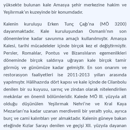
yüksekte bulunan kale Amasya şehir merkezine hakim ve
Yeşilırmak’ın kuzeyinde bir konumdadır.
Kalenin kuruluşu Erken Tunç Çağı’na (MÖ 3200)
dayanmaktadır. Kale kuruluşundan Osmanlı’nın son
dönemlerine kadar savunma amaçlı kullanılmıştır. Amasya
Kalesi, tarihi mücadeleler içinde birçok kez el değiştirmiştir.
Persler, Romalılar, Pontus ve Bizanslıların egemenlikleri
döneminde birçok saldırıya uğrayan kale birçok tamir
görmüş ve günümüze kadar gelmiştir. En son onarım ve
restorasyon faaliyetleri ise 2011-2013 yılları arasında
yapılmıştır. Hâlihazırda dört kapısı ve kale içinde de Cilanbolu
denilen bir su kuyusu, sarnıç ve zindan olarak nitelendirilen
mekânlar en önemli bölümleridir. Kalede MÖ III. yüzyıla ait
olduğu düşünülen Yeşilırmak Nehri’ne ve Kral Kaya
Mezarları’na kadar uzanan merdivenli bir yeraltı yolu, ayrıca
burç ve cami kalıntıları yer almaktadır. Kalenin güneye bakan
eteğinde Kızlar Sarayı denilen ve geçişi XII. yüzyıla dayanan