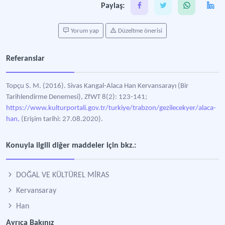
Paylaş:
Yorum yap
Düzeltme önerisi
Referanslar
Topçu S. M. (2016). Sivas Kangal-Alaca Han Kervansarayı (Bir
Tarihlendirme Denemesi), ZfWT 8(2): 123-141;
https://www.kulturportali.gov.tr/turkiye/trabzon/gezilecekyer/alaca-
han,
(Erişim tarihi: 27.08.2020).
Konuyla ilgili diğer maddeler için bkz.:
DOĞAL VE KÜLTÜREL MİRAS
Kervansaray
Han
Ayrıca Bakınız