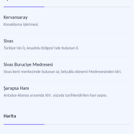
Kervansaray
Konaklama işletmesi.
Sivas
Türkiye’nin İç Anadolu Bölgesi’nde bulunan il.
Sivas Buruciye Medresesi
Sivas kent merkezinde bulunan üç Selçuklu dönemi Medresesinden biri.
Şarapsa Hanı
Antalya-Alanya arasında XIII. yüzyıla tarihlendirilen han yapısı.
Evdir Hanı
Harita
Antalya'nın Döşemealtı ilçesine bağlı Düzlerçamı mevkiinde XIII. yüzyıla tarihle