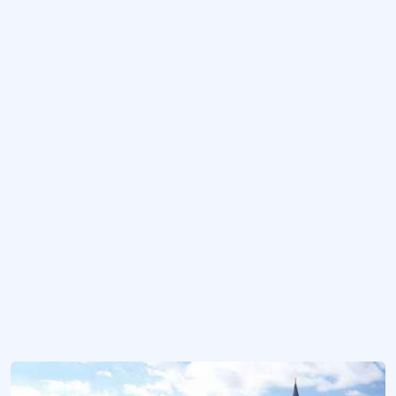
Erzurum Gümrük Hanı
-1726-