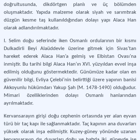
doğrultusunda, dikdörtgen planlı ve üç bölümden
oluşmaktadır. Yapıda malzeme olarak siyah ve sarımtırak
düzgün kesme taş kullanıldığından dolayı yapı Alaca Han
olarak adlandırılmaktadır.
I. Selim doğu seferinde iken Osmanlı ordularının bir kısmı
Dulkadirli Beyi Alaüddevle üzerine gitmek için Sivas’tan
hareket ederek Alaca Han’a gelmiş ve Elbistan Ovası’na
inmiştir. Bu tarihi bilgi Alaca Han’ın XVI. yüzyıldan evvel inşa
edilmiş olduğunu göstermektedir. Günümüze kadar olan en
güvenilir bilgi, Evliya Çelebi’nin belirttiği üzere yapının banisi
Akkoyunlu hükümdarı Yakup Şah (M. 1478-1490) olduğudur.
Mimari özelliklerinden dolayı Osmanlı hanlarından
ayrılmaktadır.
Kervansarayın girişi doğu cephenin ortasında yer alan eyvan
türü bir taç kapı ile sağlanmaktadır. Taç kapının ana duvarları
yüksek olarak inşa edilmiştir. Kuzey-güney yönünde uzanan
kervansarayın dış duvarları doğu ve batıda iki, güneyde ise