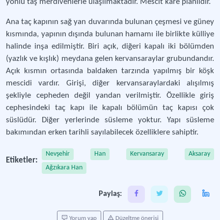
yönlü taş merdivenlerle ulaşılmaktadır. Mescit kare planlıdır.
Ana taç kapının sağ yan duvarında bulunan çeşmesi ve güney
kısmında, yapının dışında bulunan hamamı ile birlikte külliye
halinde inşa edilmiştir. Biri açık, diğeri kapalı iki bölümden
(yazlık ve kışlık) meydana gelen kervansaraylar grubundandır.
Açık kısmın ortasında baldaken tarzında yapılmış bir köşk
mescidi vardır. Girişi, diğer kervansaraylardaki alışılmış
şekliyle cepheden değil yandan verilmiştir. Özellikle giriş
cephesindeki taç kapı ile kapalı bölümün taç kapısı çok
süslüdür. Diğer yerlerinde süsleme yoktur. Yapı süsleme
bakımından erken tarihli sayılabilecek özelliklere sahiptir.
Nevşehir
Han
Kervansaray
Aksaray
Etiketler:
Ağzıkara Han
Paylaş:
Yorum yap
Düzeltme önerisi