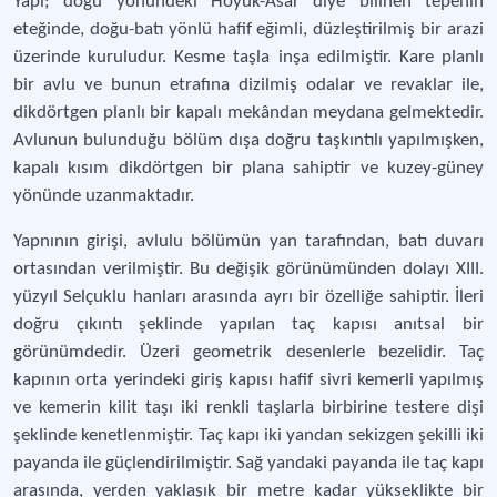
Yapı; doğu yönündeki Höyük-Asar diye bilinen tepenin
eteğinde, doğu-batı yönlü hafif eğimli, düzleştirilmiş bir arazi
üzerinde kuruludur. Kesme taşla inşa edilmiştir. Kare planlı
bir avlu ve bunun etrafına dizilmiş odalar ve revaklar ile,
dikdörtgen planlı bir kapalı mekândan meydana gelmektedir.
Avlunun bulunduğu bölüm dışa doğru taşkıntılı yapılmışken,
kapalı kısım dikdörtgen bir plana sahiptir ve kuzey-güney
yönünde uzanmaktadır.
Yapnının girişi, avlulu bölümün yan tarafından, batı duvarı
ortasından verilmiştir. Bu değişik görünümünden dolayı XIII.
yüzyıl Selçuklu hanları arasında ayrı bir özelliğe sahiptir. İleri
doğru çıkıntı şeklinde yapılan taç kapısı anıtsal bir
görünümdedir. Üzeri geometrik desenlerle bezelidir. Taç
kapının orta yerindeki giriş kapısı hafif sivri kemerli yapılmış
ve kemerin kilit taşı iki renkli taşlarla birbirine testere dişi
şeklinde kenetlenmiştir. Taç kapı iki yandan sekizgen şekilli iki
payanda ile güçlendirilmiştir. Sağ yandaki payanda ile taç kapı
arasında, yerden yaklaşık bir metre kadar yükseklikte bir