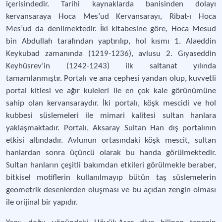
içerisindedir. Tarihi kaynaklarda banisinden dolayı
kervansaraya Hoca Mes’ud Kervansarayı, Ribat-ı Hoca
Mes’ud da denilmektedir. İki kitabesine göre, Hoca Mesud
bin Abdullah tarafından yaptırılıp, hol kısmı 1. Alaeddin
Keykubad zamanında (1219-1236), avlusu 2. Gıyaseddin
Keyhüsrev’in (1242-1243) ilk saltanat yılında
tamamlanmıştır. Portalı ve ana cephesi yandan olup, kuvvetli
portal kitlesi ve ağır kuleleri ile en çok kale görünümüne
sahip olan kervansaraydır. İki portalı, köşk mescidi ve hol
kubbesi süslemeleri ile mimari kalitesi sultan hanlara
yaklaşmaktadır. Portalı, Aksaray Sultan Han dış portalının
etkisi altındadır. Avlunun ortasındaki köşk mescit, sultan
hanlardan sonra üçüncü olarak bu handa görülmektedir.
Sultan hanların çeşitli bakımdan etkileri görülmekle beraber,
bitkisel motiflerin kullanılmayıp bütün taş süslemelerin
geometrik desenlerden oluşması ve bu açıdan zengin olması
ile orijinal bir yapıdır.