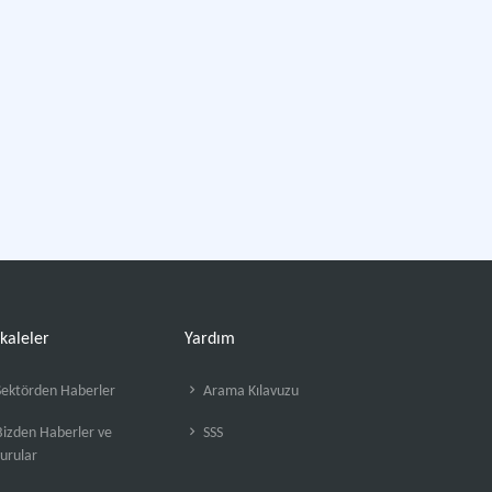
kaleler
Yardım
ektörden Haberler
Arama Kılavuzu
izden Haberler ve
SSS
urular