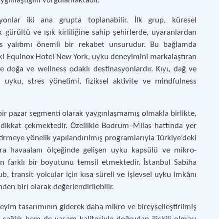
ygınlaştığını vurgulamaktadır.
yonlar iki ana grupta toplanabilir. İlk grup, küresel
gürültü ve ışık kirliliğine sahip şehirlerde, uyaranlardan
ses yalıtımı önemli bir rekabet unsurudur. Bu bağlamda
eki Equinox Hotel New York, uyku deneyimini markalaştıran
se doğa ve wellness odaklı destinasyonlardır. Kıyı, dağ ve
 uyku, stres yönetimi, fiziksel aktivite ve mindfulness
bir pazar segmenti olarak yaygınlaşmamış olmakla birlikte,
 dikkat çekmektedir. Özellikle Bodrum–Milas hattında yer
tirmeye yönelik yapılandırılmış programlarıyla Türkiye’deki
sıra havaalanı ölçeğinde gelişen uyku kapsülü ve mikro-
 farklı bir boyutunu temsil etmektedir. İstanbul Sabiha
 transit yolcular için kısa süreli ve işlevsel uyku imkânı
en biri olarak değerlendirilebilir.
eyim tasarımının giderek daha mikro ve bireyselleştirilmiş