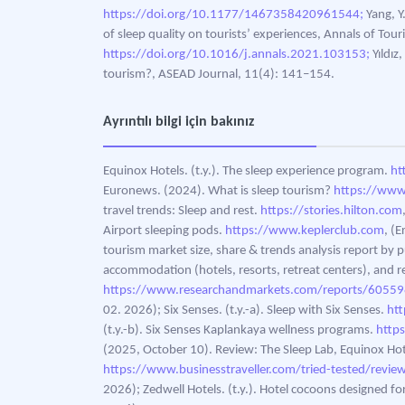
https://doi.org/10.1177/1467358420961544;
Yang, Y.
of sleep quality on tourists’ experiences, Annals of To
https://doi.org/10.1016/j.annals.2021.103153;
Yıldız
tourism?, ASEAD Journal, 11(4): 141–154.
Ayrıntılı bilgi için bakınız
Equinox Hotels. (t.y.). The sleep experience program.
ht
Euronews. (2024). What is sleep tourism?
https://ww
travel trends: Sleep and rest.
https://stories.hilton.com
Airport sleeping pods.
https://www.keplerclub.com
, (
tourism market size, share & trends analysis report by p
accommodation (hotels, resorts, retreat centers), and 
https://www.researchandmarkets.com/reports/6055981
02. 2026); Six Senses. (t.y.-a). Sleep with Six Senses.
ht
(t.y.-b). Six Senses Kaplankaya wellness programs.
http
(2025, October 10). Review: The Sleep Lab, Equinox Hote
https://www.businesstraveller.com/tried-tested/revie
2026); Zedwell Hotels. (t.y.). Hotel cocoons designed fo