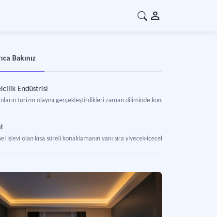
ıca Bakınız
lcilik Endüstrisi
nların turizm olayını gerçekleştirdikleri zaman diliminde konaklama ihtiyaçlarını
l
l işlevi olan kısa süreli konaklamanın yanı sıra yiyecek-içecek, dinlenme, eğlenme g