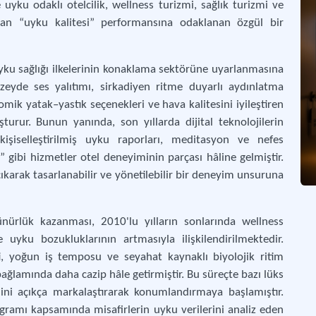
ku odaklı otelcilik, wellness turizmi, sağlık turizmi ve
an “uyku kalitesi” performansına odaklanan özgül bir
uyku sağlığı ilkelerinin konaklama sektörüne uyarlanmasına
düzeyde ses yalıtımı, sirkadiyen ritme duyarlı aydınlatma
mik yatak–yastık seçenekleri ve hava kalitesini iyileştiren
urur. Bunun yanında, son yıllarda dijital teknolojilerin
işiselleştirilmiş uyku raporları, meditasyon ve nefes
 gibi hizmetler otel deneyiminin parçası hâline gelmiştir.
ıkarak tasarlanabilir ve yönetilebilir bir deneyim unsuruna
ünürlük kazanması, 2010'lu yılların sonlarında wellness
uyku bozukluklarının artmasıyla ilişkilendirilmektedir.
 yoğun iş temposu ve seyahat kaynaklı biyolojik ritim
ağlamında daha cazip hâle getirmiştir. Bu süreçte bazı lüks
ni açıkça markalaştırarak konumlandırmaya başlamıştır.
gramı kapsamında misafirlerin uyku verilerini analiz eden