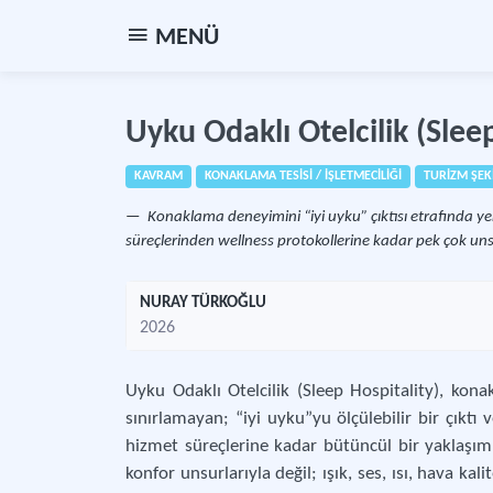
MENÜ
Uyku Odaklı Otelcilik (Sleep
KAVRAM
KONAKLAMA TESİSİ / İŞLETMECİLİĞİ
TURİZM ŞEKİ
Konaklama deneyimini “iyi uyku” çıktısı etrafında y
süreçlerinden wellness protokollerine kadar pek çok unsu
NURAY TÜRKOĞLU
2026
Uyku Odaklı Otelcilik (Sleep Hospitality), kon
sınırlamayan; “iyi uyku”yu ölçülebilir bir çıkt
hizmet süreçlerine kadar bütüncül bir yaklaşımı
konfor unsurlarıyla değil; ışık, ses, ısı, hava kali