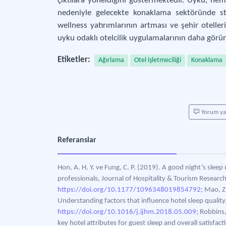
çıktılara yöneldiğini göstermektedir. Uyku, hem
nedeniyle gelecekte konaklama sektöründe str
wellness yatırımlarının artması ve şehir oteller
uyku odaklı otelcilik uygulamalarının daha görü
Etiketler:
Ağırlama
Otel işletmeciliği
Konaklama
Yorum y
Referanslar
Hon, A. H. Y. ve Fung, C. P. (2019). A good night’s sleep 
professionals, Journal of Hospitality & Tourism Resear
https://doi.org/10.1177/1096348019854792;
Mao, Z.
Understanding factors that influence hotel sleep qualit
https://doi.org/10.1016/j.ijhm.2018.05.009;
Robbins,
key hotel attributes for guest sleep and overall satisfa