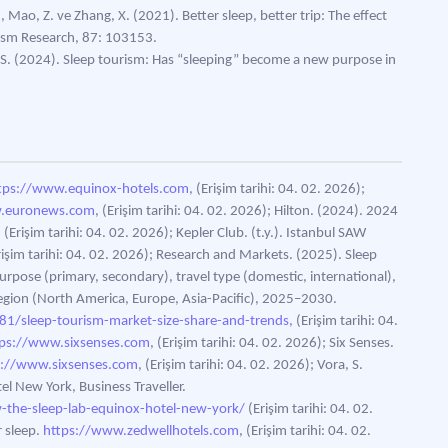
, Mao, Z. ve Zhang, X. (2021). Better sleep, better trip: The effect
urism Research, 87: 103153.
, S. (2024). Sleep tourism: Has “sleeping” become a new purpose in
tps://www.equinox-hotels.com
, (Erişim tarihi: 04. 02. 2026);
w.euronews.com
, (Erişim tarihi: 04. 02. 2026); Hilton. (2024). 2024
, (Erişim tarihi: 04. 02. 2026); Kepler Club. (t.y.). Istanbul SAW
Erişim tarihi: 04. 02. 2026); Research and Markets. (2025). Sleep
urpose (primary, secondary), travel type (domestic, international),
region (North America, Europe, Asia-Pacific), 2025–2030.
/sleep-tourism-market-size-share-and-trends,
(Erişim tarihi: 04.
tps://www.sixsenses.com
, (Erişim tarihi: 04. 02. 2026); Six Senses.
s://www.sixsenses.com
, (Erişim tarihi: 04. 02. 2026); Vora, S.
l New York, Business Traveller.
w-the-sleep-lab-equinox-hotel-new-york/
(Erişim tarihi: 04. 02.
r sleep.
https://www.zedwellhotels.com
, (Erişim tarihi: 04. 02.