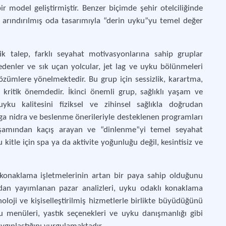
r model geliştirmiştir. Benzer biçimde şehir otelciliğinde
 arındırılmış oda tasarımıyla “derin uyku”yu temel değer
ik talep, farklı seyahat motivasyonlarına sahip gruplar
edenler ve sık uçan yolcular, jet lag ve uyku bölünmeleri
zümlere yönelmektedir. Bu grup için sessizlik, karartma,
kritik önemdedir. İkinci önemli grup, sağlıklı yaşam ve
uyku kalitesini fiziksel ve zihinsel sağlıkla doğrudan
ga nidra ve beslenme önerileriyle desteklenen programları
aşamından kaçış arayan ve “dinlenme”yi temel seyahat
itle için spa ya da aktivite yoğunluğu değil, kesintisiz ve
a konaklama işletmelerinin artan bir paya sahip olduğunu
dan yayımlanan pazar analizleri, uyku odaklı konaklama
noloji ve kişiselleştirilmiş hizmetlerle birlikte büyüdüğünü
 menüleri, yastık seçenekleri ve uyku danışmanlığı gibi