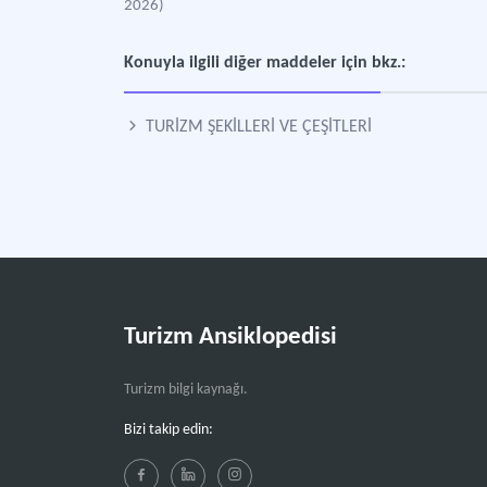
2026)
Konuyla ilgili diğer maddeler için bkz.:
TURİZM ŞEKİLLERİ VE ÇEŞİTLERİ
Turizm Ansiklopedisi
Turizm bilgi kaynağı.
Bizi takip edin: