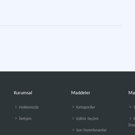
Kurumsal
Maddeler
Ma
Hakkımızda
Kategoriler
S
İletişim
Editör Seçimi
B
Duy
Son Yayımlananlar