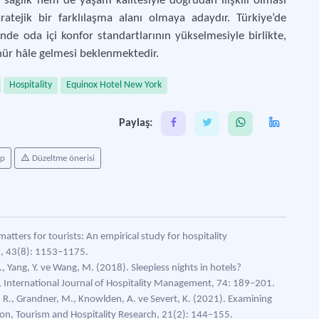
 sağlık hem de yaşam kalitesiyle doğrudan ilişkili olması
atejik bir farklılaşma alanı olmaya adaydır. Türkiye’de
inde oda içi konfor standartlarının yükselmesiyle birlikte,
nür hâle gelmesi beklenmektedir.
Hospitality
Equinox Hotel New York
Paylaş:
ap
Düzeltme önerisi
matters for tourists: An empirical study for hospitality
ch, 43(8): 1153–1175.
, Yang, Y. ve Wang, M. (2018). Sleepless nights in hotels?
y, International Journal of Hospitality Management, 74: 189–201.
 R., Grandner, M., Knowlden, A. ve Severt, K. (2021). Examining
ction, Tourism and Hospitality Research, 21(2): 144–155.