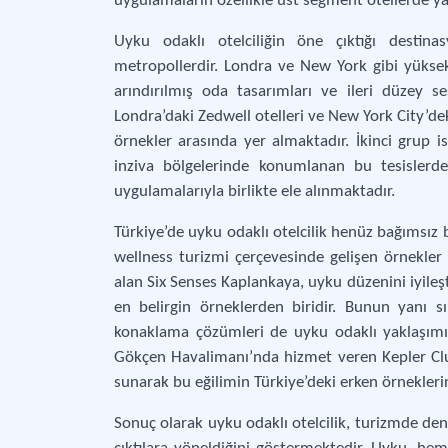
uygulamaların özellikle üst segment otellerde ya
Uyku odaklı otelciliğin öne çıktığı destinas
metropollerdir. Londra ve New York gibi yüksek 
arındırılmış oda tasarımları ve ileri düzey 
Londra’daki Zedwell otelleri ve New York City’d
örnekler arasında yer almaktadır. İkinci grup i
inziva bölgelerinde konumlanan bu tesislerde
uygulamalarıyla birlikte ele alınmaktadır.
Türkiye’de uyku odaklı otelcilik henüz bağımsız 
wellness turizmi çerçevesinde gelişen örnekler
alan Six Senses Kaplankaya, uyku düzenini iyileş
en belirgin örneklerden biridir. Bunun yanı 
konaklama çözümleri de uyku odaklı yaklaşımın
Gökçen Havalimanı’nda hizmet veren Kepler Club,
sunarak bu eğilimin Türkiye’deki erken örneklerind
Sonuç olarak uyku odaklı otelcilik, turizmde den