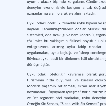
uyumlu olacak biçimde kurgulanır. Günümüzde uy
deneyim ekonomisiyle kesişen; ancak doğrud
uzmanlaşma alanı olarak ele alınmaktadır.
Uyku odaklı otelcilik, temelde uyku hijyeni ve 
dayanır. Karanlıklaştırılabilir odalar, yüksek 
sistemleri, oda sıcaklığı ve nem kontrolü, ergono
çözümler bu yaklaşımın fiziksel boyutunu oluşt
entegrasyonu artmış; uyku takip cihazları, k
uygulamaları, uyku koçluğu ve “sleep concierge”
Böylece uyku, pasif bir dinlenme hâli olmaktan ç
dönüşmüştür.
Uyku odaklı otelciliğin kavramsal olarak gör
turizminin hızla büyümesi ve küresel ölçekte 
Modern yaşamın hızlanması, ekran maruziyeti,
bozulmaları, “uyuyarak iyileşme” fikrini turizm b
ve üst segment otel markaları, uyku deneyimi
Örneğin Six Senses, “Sleep with Six Senses” pro