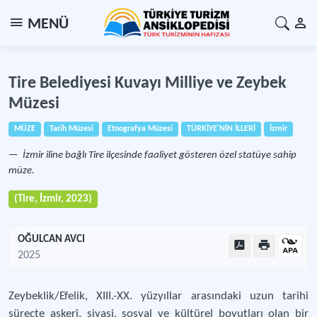
MENÜ
Tire Belediyesi Kuvayı Milliye ve Zeybek
Müzesi
MÜZE
Tarih Müzesi
Etnografya Müzesi
TÜRKİYE'NİN İLLERİ
İzmir
İzmir iline bağlı Tire ilçesinde faaliyet gösteren özel statüye sahip
müze.
(Tire, İzmir, 2023)
OĞULCAN AVCI
2025
Zeybeklik/Efelik, XIII.-XX. yüzyıllar arasındaki uzun tarihi
süreçte askerî, siyasi, sosyal ve kültürel boyutları olan bir