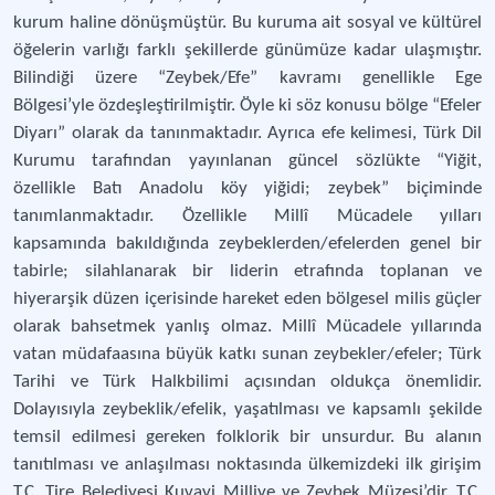
kurum haline dönüşmüştür. Bu kuruma ait sosyal ve kültürel
öğelerin varlığı farklı şekillerde günümüze kadar ulaşmıştır.
Bilindiği üzere “Zeybek/Efe” kavramı genellikle Ege
Bölgesi’yle özdeşleştirilmiştir. Öyle ki söz konusu bölge “Efeler
Diyarı” olarak da tanınmaktadır. Ayrıca efe kelimesi, Türk Dil
Kurumu tarafından yayınlanan güncel sözlükte “Yiğit,
özellikle Batı Anadolu köy yiğidi; zeybek” biçiminde
tanımlanmaktadır. Özellikle Millî Mücadele yılları
kapsamında bakıldığında zeybeklerden/efelerden genel bir
tabirle; silahlanarak bir liderin etrafında toplanan ve
hiyerarşik düzen içerisinde hareket eden bölgesel milis güçler
olarak bahsetmek yanlış olmaz. Millî Mücadele yıllarında
vatan müdafaasına büyük katkı sunan zeybekler/efeler; Türk
Tarihi ve Türk Halkbilimi açısından oldukça önemlidir.
Dolayısıyla zeybeklik/efelik, yaşatılması ve kapsamlı şekilde
temsil edilmesi gereken folklorik bir unsurdur. Bu alanın
tanıtılması ve anlaşılması noktasında ülkemizdeki ilk girişim
T.C. Tire Belediyesi Kuvayi Milliye ve Zeybek Müzesi’dir. T.C.