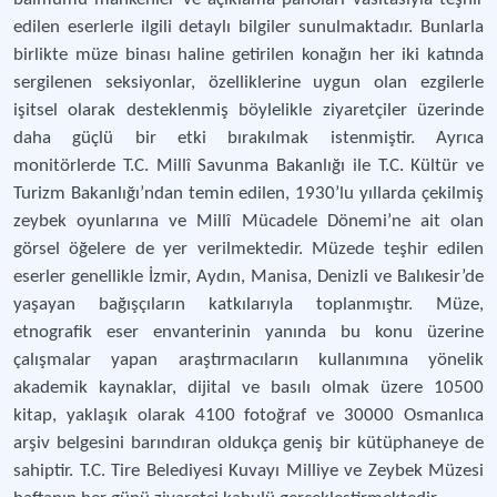
edilen eserlerle ilgili detaylı bilgiler sunulmaktadır. Bunlarla
birlikte müze binası haline getirilen konağın her iki katında
sergilenen seksiyonlar, özelliklerine uygun olan ezgilerle
işitsel olarak desteklenmiş böylelikle ziyaretçiler üzerinde
daha güçlü bir etki bırakılmak istenmiştir. Ayrıca
monitörlerde T.C. Millî Savunma Bakanlığı ile T.C. Kültür ve
Turizm Bakanlığı’ndan temin edilen, 1930’lu yıllarda çekilmiş
zeybek oyunlarına ve Millî Mücadele Dönemi’ne ait olan
görsel öğelere de yer verilmektedir. Müzede teşhir edilen
eserler genellikle İzmir, Aydın, Manisa, Denizli ve Balıkesir’de
yaşayan bağışçıların katkılarıyla toplanmıştır. Müze,
etnografik eser envanterinin yanında bu konu üzerine
çalışmalar yapan araştırmacıların kullanımına yönelik
akademik kaynaklar, dijital ve basılı olmak üzere 10500
kitap, yaklaşık olarak 4100 fotoğraf ve 30000 Osmanlıca
arşiv belgesini barındıran oldukça geniş bir kütüphaneye de
sahiptir. T.C. Tire Belediyesi Kuvayı Milliye ve Zeybek Müzesi