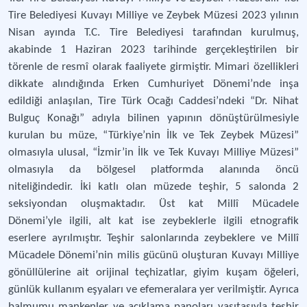
Tire Belediyesi Kuvayı Milliye ve Zeybek Müzesi 2023 yılının
Nisan ayında T.C. Tire Belediyesi tarafından kurulmuş,
akabinde 1 Haziran 2023 tarihinde gerçekleştirilen bir
törenle de resmî olarak faaliyete girmiştir. Mimari özellikleri
dikkate alındığında Erken Cumhuriyet Dönemi’nde inşa
edildiği anlaşılan, Tire Türk Ocağı Caddesi’ndeki “Dr. Nihat
Bulguç Konağı” adıyla bilinen yapının dönüştürülmesiyle
kurulan bu müze, “Türkiye’nin İlk ve Tek Zeybek Müzesi”
olmasıyla ulusal, “İzmir’in İlk ve Tek Kuvayı Milliye Müzesi”
olmasıyla da bölgesel platformda alanında öncü
niteliğindedir. İki katlı olan müzede teşhir, 5 salonda 2
seksiyondan oluşmaktadır. Üst kat Millî Mücadele
Dönemi’yle ilgili, alt kat ise zeybeklerle ilgili etnografik
eserlere ayrılmıştır. Teşhir salonlarında zeybeklere ve Millî
Mücadele Dönemi’nin milis gücünü oluşturan Kuvayı Milliye
gönüllülerine ait orijinal teçhizatlar, giyim kuşam öğeleri,
günlük kullanım eşyaları ve efemeralara yer verilmiştir. Ayrıca
balmumu mankenler ve açıklama panoları vasıtasıyla teşhir