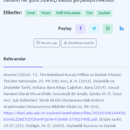
haftanın her günü ziyaretçi kabulü gerçekleştirmektedir.
Etiketler:
İzmir
Müze
Milli Mücadele
Tire
Zeybek
Paylaş:
Yorum yap
Düzeltme önerisi
Referanslar
Anonim (2024). T.C. Tire Belediyesi Kuvayı Milliye ve Zeybek Müzesi,
Tire’den Yansımalar, 25: 99-100; Avcı, A. H. (2012). Zeybeklik ve
Zeybekler Tarihi. Ankara: Barış Kitap; Çağırkan, Barış (2019). Sosyal
Hareket Olarak Efe ve Efelik: Sosyolojik Bir Analiz. İçinde; M. Ö. Uzun
ve C. Işık (Editörler), Yörük Ali Efe Uluslararası Halk Kültürü
Araştırmaları Sempozyumu Bildiriler Kitabı (ss. 86-101),
https://idari.adu.edu.tr/yayinevi/webfolders/files/20250106144450-
A5NALZ2KET3ZY3NMFQUW-FSAYAR-377027908.pdf,
(Erişim tarihi:
19.07.225); Özbilgin, M. Ö. (2003). Zeybeklik Kurumu ve Zeybek