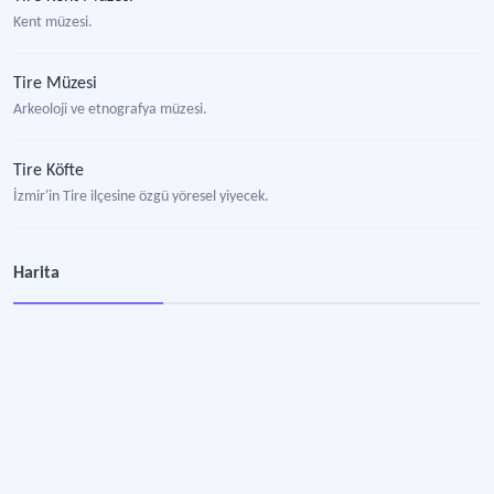
Kent müzesi.
Tire Müzesi
Arkeoloji ve etnografya müzesi.
Tire Köfte
İzmir'in Tire ilçesine özgü yöresel yiyecek.
Tire Şiş Köfte
Harita
İzmir'in Tire ilçesine özgü yöresel yiyecek.