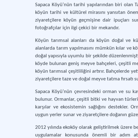
Sapaca Köyü’nün tarihi yapılarından biri olan Ta
köyün tarihi ve kültürel mirasını yansıtan önemli
ziyaretçilere köyün geçmişine dair ipuçları s
fotoğrafçılar için ilgi çekici bir mekandır.
Köyün tarımsal alanları da köyün doğal ve kültü
alanlarda tarım yapılmasını mümkün kılar ve köy
doğal yapısıyla uyumlu bir şekilde düzenlenmiştir 
köyde bulunan geniş meyve bahçeleri, çeşitli mey
köyün tarımsal çeşitliliğini artırır. Bahçelerde 
ziyaretçilere taze ve doğal meyve tatma fırsatı s
Sapaca Köyü’nün çevresindeki orman ve su kayn
bulunur. Ormanlar, çeşitli bitki ve hayvan türler
karşılar ve ekosistemin sağlığını destekler. O
uygun yerler sunar ve ziyaretçilere doğanın güzell
2012 yılında ekoköy olarak geliştirilmek üzere b
uygulamalar konusunda önemli bir adım atmı