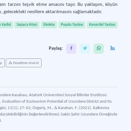
am tarzını teşvik etme amacını taşır. Bu yaklaşım, köyün
 gelecekteki nesillere aktarılmasını sağlamaktadır.
 Vadisi
Sapaca Köyü
Ekoköy
Puşulu Yaylası
Kavardel Yaylası
Paylaş:
ap
Düzeltme önerisi
ndere Kasabası, Atatürk Üniversitesi Sosyal Bilimler Enstitüsü
. Evaluation of Ecotourism Potential of Uzundere District and Its
gisi, 11(1); 27-42; Özgeriş, M., & Karahan, F. (2021). Kalkınma
ürülebilirliğinin Değerlendirilmesi: Sakin Şehir Uzundere Örneğinde
8.