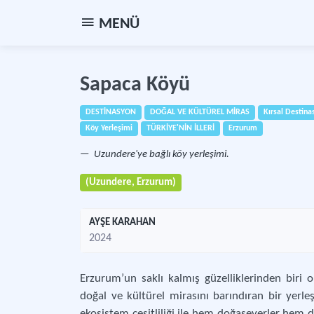
MENÜ
Sapaca Köyü
DESTİNASYON
DOĞAL VE KÜLTÜREL MİRAS
Kırsal Destina
Köy Yerleşimi
TÜRKİYE'NİN İLLERİ
Erzurum
Uzundere'ye bağlı köy yerleşimi.
(Uzundere, Erzurum)
AYŞE KARAHAN
2024
Erzurum’un saklı kalmış güzelliklerinden biri
doğal ve kültürel mirasını barındıran bir yerleşi
ekosistem çeşitliliği ile hem doğaseverler hem de