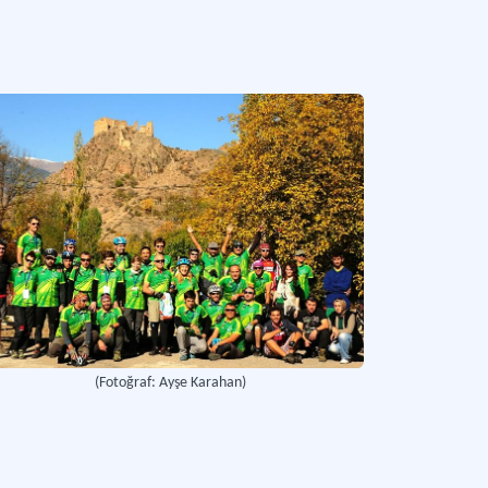
um Şelalesi'nin dört mevsim akışını sağlamak ve bölgedeki ekosistemi koruyarak sür
Daha fazla
(Fotoğraf: Ayşe Karahan)