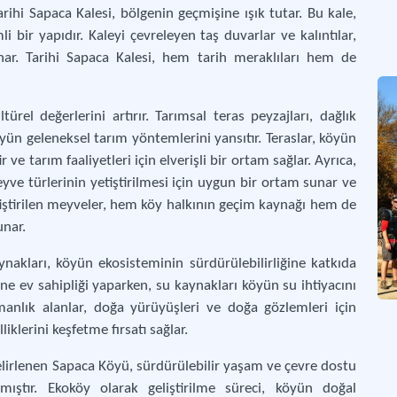
rihi Sapaca Kalesi, bölgenin geçmişine ışık tutar. Bu kale,
Tort
 bir yapıdır. Kaleyi çevreleyen taş duvarlar ve kalıntılar,
unar. Tarihi Sapaca Kalesi, hem tarih meraklıları hem de
rel değerlerini artırır. Tarımsal teras peyzajları, dağlık
ün geleneksel tarım yöntemlerini yansıtır. Teraslar, köyün
ve tarım faaliyetleri için elverişli bir ortam sağlar. Ayrıca,
ve türlerinin yetiştirilmesi için uygun bir ortam sunar ve
yetiştirilen meyveler, hem köy halkının geçim kaynağı hem de
unar.
akları, köyün ekosisteminin sürdürülebilirliğine katkıda
ine ev sahipliği yaparken, su kaynakları köyün su ihtiyacını
rmanlık alanlar, doğa yürüyüşleri ve doğa gözlemleri için
iklerini keşfetme fırsatı sağlar.
elirlenen Sapaca Köyü, sürdürülebilir yaşam ve çevre dostu
ştır. Ekoköy olarak geliştirilme süreci, köyün doğal