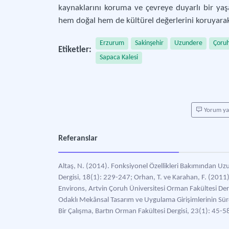
kaynaklarını koruma ve çevreye duyarlı bir yaş
hem doğal hem de kültürel değerlerini koruyarak,
Erzurum
Sakinşehir
Uzundere
Çoruh
Etiketler:
Sapaca Kalesi
Yorum y
Referanslar
Altaş, N. (2014). Fonksiyonel Özellikleri Bakımından Uzu
Dergisi, 18(1): 229-247; Orhan, T. ve Karahan, F. (2011)
Environs, Artvin Çoruh Üniversitesi Orman Fakültesi Der
Odaklı Mekânsal Tasarım ve Uygulama Girişimlerinin Sürd
Bir Çalışma, Bartın Orman Fakültesi Dergisi, 23(1): 45-5