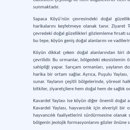
sunmaktadır.
Sapaca Köyü’nün çevresindeki doğal güzellik
harikalarını keşfetmeye olanak tanır. Ziyare
çevredeki doğal güzellikleri gözlemleme fırsatı sa
bu tepe, köyün geniş doğal alanlarını ve vadiler
Köyün dikkat çeken doğal alanlarından biri de
çevrilidir. Bu ormanlar, bölgedeki ekosistemin ön
sahipliği yapar. Sarıçam ormanları, yaylanın doğ
harika bir ortam sağlar. Ayrıca, Puşulu Yaylası, 
sunar. Yaylanın çeşitli bölgelerinde, yöresel ha
bitkiler, ziyaretçilere hem doğal hem de sağlık oda
Kavardel Yaylası ise köyün diğer önemli doğal ala
Kavardel Yaylası, hayvancılık için elverişli bir
hayvancılık faaliyetlerini sürdürmesine olanak s
bölgenin jeolojik formasyonlarını gözler önüne ser