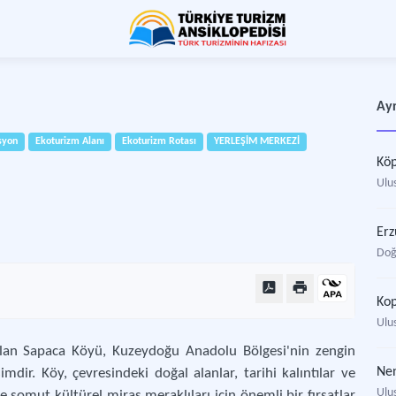
Ayr
syon
Ekoturizm Alanı
Ekoturizm Rotası
YERLEŞİM MERKEZİ
Köp
Ulus
Er
Doğ
Kop
Ulus
 olan Sapaca Köyü, Kuzeydoğu Anadolu Bölgesi'nin zengin
Nen
mdir. Köy, çevresindeki doğal alanlar, tarihi kalıntılar ve
Ulus
 somut kültürel miras meraklıları için önemli bir fırsatlar