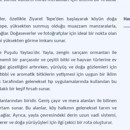
Sar
ler, özellikle Ziyaret Tepe’den başlayarak köyün doğa
Har
Ulus
t Tepe, yüksekten sunmuş olduğu muazzam manzaralarla,
ğlar. Doğaseverler ve fotoğrafçılar için ideal bir nokta olan
Tor
ini yüksekten görme imkanı sunar.
Asy
 Puşulu Yaylası’dır. Yayla, zengin sarıçam ormanları ile
emli bir parçasıdır ve çeşitli bitki ve hayvan türlerine ev
Abd
al güzelliğini artırırken, yürüyüş ve doğa gözlemleri için
Ekot
tıbbi ve aromatik bitkilerin yetişmesi için uygun bir iklim
lk tarafından geleneksel tıp uygulamalarında kullanılan bu
To
klı bir keşif fırsatı sunar.
Hey
nlarından biridir. Geniş çayır ve mera alanları ile bilinen
Ça
 ortam sunar. Bu alanlar, köy halkının geleneksel tarım ve
Öşk
ağlar. Ayrıca, yayla çevresindeki derin uzun vadi sistemi,
er ve doğa yürüyüşleri için ilgi çekici bir rota oluşturur.
Tor