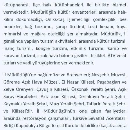
kütüphanesi, ilçe halk kütüphaneleri ile birlikte hizmet
vermektedir. Müdürlüğün kültür envanterleri arasında halı-
kilim dokumacılığı, Oniks-taş işlemeciliği, çömlekçilik, bez
bebekler, bağ bozumu, şarap üretimi, testi kebabı, kaya
mimarisi ve mağara otelciliği yer almaktadır. Müdürlük, il
genelinde yapılan turizm aktiviteleri, arasında kültür turizmi,
inanç turizmi, kongre turizmi, etkinlik turizmi, kamp ve
karavan turizmi, sıcak hava balonu gezileri, bisiklet, ATV ve at
turları ve vadi yürüyüşlerine yer vermektedir.
İl Müdürlüğü’ne bağlı müze ve örenyerleri; Nevşehir Müzesi,
Göreme Açık Hava Müzesi, El Nazar Kilisesi, Paşabağları ve
Zelve Örenyeri, Çavuşin Kilisesi, Özkonak Yeraltı Şehri, Açık
Saray Harabeleri, Aziz Jean Kilisesi, Derinkuyu Yeraltı Şehri,
Kaymaklı Yeraltı Şehri, Mazı Yeraltı Şehri, Tatlarin Yeraltı Şehri
ve Kilisesi’dir. İl Müdürlüğü’nün öne çıkan faaliyetleri
arasında restorasyon çalışmaları, Türkiye Seyahat Acentaları
Birliği Kapadokya Bölge Temsil Kurulu ile birlikte kaçak acenta