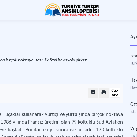
Ayr
İst
da birçok noktaya uçan ilk özel havayolu şirketi.
Türk
Hav
Hav
Özt
İst
li uçaklar kullanarak yurtiçi ve yurtdışında birçok noktaya
rak 1986 yılında Fransız üretimi olan 99 koltuklu Sud Aviation
Vir
eye başladı. Bundan iki yıl sonra ise bir adet 170 koltuklu
İngi