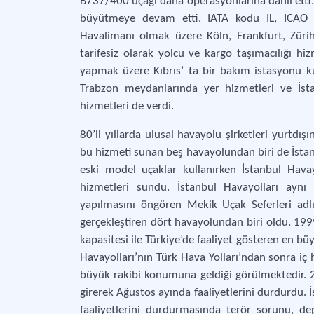
B737/400 uçağı daha operasyonlarına dâhil etti. S
büyütmeye devam etti. IATA kodu IL, ICAO k
Havalimanı olmak üzere Köln, Frankfurt, Zürih 
tarifesiz olarak yolcu ve kargo taşımacılığı hiz
yapmak üzere Kıbrıs’ ta bir bakım istasyonu ku
Trabzon meydanlarında yer hizmetleri ve İst
hizmetleri de verdi.
80’li yıllarda ulusal havayolu şirketleri yurtdışı
bu hizmeti sunan beş havayolundan biri de İstanb
eski model uçaklar kullanırken İstanbul Havay
hizmetleri sundu. İstanbul Havayolları ayn
yapılmasını öngören Mekik Uçak Seferleri adl
gerçekleştiren dört havayolundan biri oldu. 1999
kapasitesi ile Türkiye’de faaliyet gösteren en bü
Havayolları’nın Türk Hava Yolları’ndan sonra iç 
büyük rakibi konumuna geldiği görülmektedir. 2
girerek Ağustos ayında faaliyetlerini durdurdu. İ
faaliyetlerini durdurmasında terör sorunu, dep