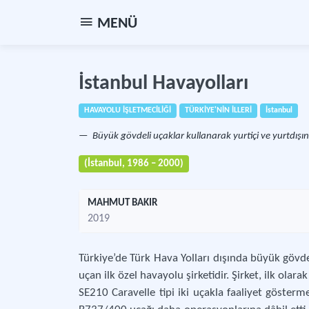
MENÜ
İstanbul Havayolları
HAVAYOLU İŞLETMECİLİĞİ
TÜRKİYE'NİN İLLERİ
İstanbul
Büyük gövdeli uçaklar kullanarak yurtiçi ve yurtdışın
(İstanbul, 1986 – 2000)
MAHMUT BAKIR
2019
Türkiye’de Türk Hava Yolları dışında büyük gövde
uçan ilk özel havayolu şirketidir. Şirket, ilk ola
SE210 Caravelle tipi iki uçakla faaliyet gösterm