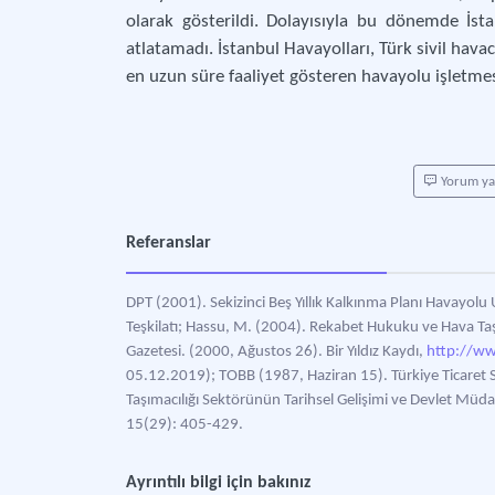
olarak gösterildi. Dolayısıyla bu dönemde İsta
atlatamadı. İstanbul Havayolları, Türk sivil havacı
en uzun süre faaliyet gösteren havayolu işletmesi
Yorum y
Referanslar
DPT (2001). Sekizinci Beş Yıllık Kalkınma Planı Havayol
Teşkilatı; Hassu, M. (2004). Rekabet Hukuku ve Hava Taş
Gazetesi. (2000, Ağustos 26). Bir Yıldız Kaydı,
http://ww
05.12.2019); TOBB (1987, Haziran 15). Türkiye Ticaret Si
Taşımacılığı Sektörünün Tarihsel Gelişimi ve Devlet Müda
15(29): 405-429.
Ayrıntılı bilgi için bakınız