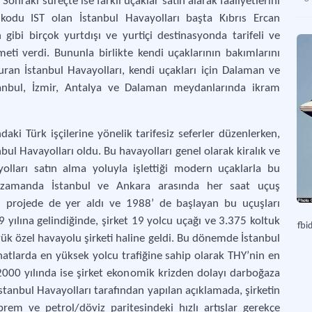
onraki süreçte ise farklı uçaklar satın alarak faaliyetlerini
odu IST olan İstanbul Havayolları başta Kıbrıs Ercan
gibi birçok yurtdışı ve yurtiçi destinasyonda tarifeli ve
meti verdi. Bununla birlikte kendi uçaklarının bakımlarını
ran İstanbul Havayolları, kendi uçakları için Dalaman ve
anbul, İzmir, Antalya ve Dalaman meydanlarında ikram
ndaki Türk işçilerine yönelik tarifesiz seferler düzenlerken,
ul Havayolları oldu. Bu havayolları genel olarak kiralık ve
olları satın alma yoluyla işlettiği modern uçaklarla bu
ı zamanda İstanbul ve Ankara arasında her saat uçuş
ı projede de yer aldı ve 1988’ de başlayan bu uçuşları
 yılına gelindiğinde, şirket 19 yolcu uçağı ve 3.375 koltuk
fbi
yük özel havayolu şirketi haline geldi. Bu dönemde İstanbul
hatlarda en yüksek yolcu trafiğine sahip olarak THY’nin en
000 yılında ise şirket ekonomik krizden dolayı darboğaza
stanbul Havayolları tarafından yapılan açıklamada, şirketin
rem ve petrol/döviz paritesindeki hızlı artışlar gerekçe