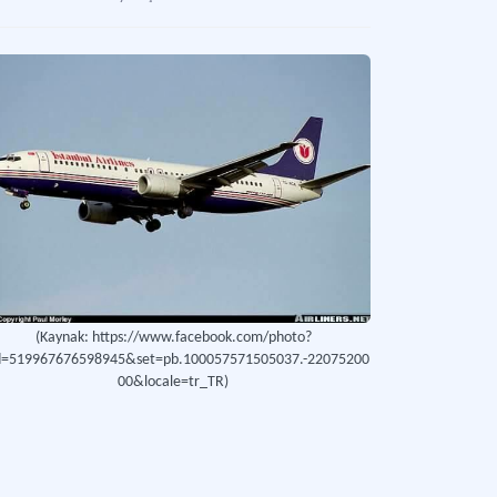
(Kaynak: https://www.facebook.com/photo?
d=519967676598945&set=pb.100057571505037.-22075200
00&locale=tr_TR)