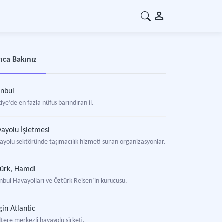
ıca Bakınız
anbul
iye’de en fazla nüfus barındıran il.
ayolu İşletmesi
ayolu sektöründe taşımacılık hizmeti sunan organizasyonlar.
ürk, Hamdi
anbul Havayolları ve Öztürk Reisen’in kurucusu.
gin Atlantic
ltere merkezli havayolu şirketi.