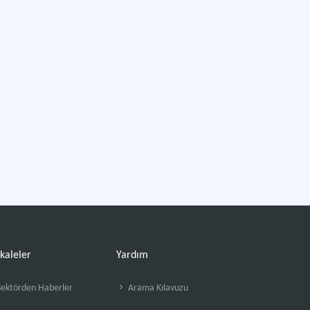
kaleler
Yardım
ektörden Haberler
Arama Kılavuzu