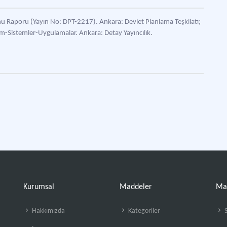
u Raporu (Yayın No: DPT-2217). Ankara: Devlet Planlama Teşkilatı;
im-Sistemler-Uygulamalar. Ankara: Detay Yayıncılık.
Kurumsal
Maddeler
Ma
Hakkımızda
Kategoriler
S