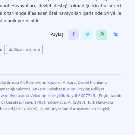
nbul Havayolları, devlet desteği olmadığı için bu süreci
lık tarihinde iflas eden özel havayolları içerisinde 14 yıl ile
 olarak yerini aldı.
Paylaş:
ap
Düzeltme önerisi
u Ulaştırması Alt Komisyonu Raporu. Ankara: Devlet Planlama
ımacılığı Sektörü. Ankara: Rekabet Kurumu Yayını; Milliyet
w.milliyet.com.tr/ekonomi/bir-yildiz-kaydi-5307745,
(Erişim tarihi:
cil Gazetesi. (Sayı: 1786); Yalçınkaya, A. (2019). Türk Havayolu
haleleri (1933-2006), Cumhuriyet Tarihi Araştırmaları Dergisi,