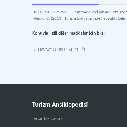
DPT (1990). Havayolu Ulaştırması Özel İhtisas Komisyon
Mengü, C. (2013). Turizm Endüstrisinde Havacılık: Geliş
Konuyla ilgili diğer maddeler için bkz.:
HAVAYOLU İŞLETMECİLİĞİ
Turizm Ansiklopedisi
Turizm bilgi kaynağı.