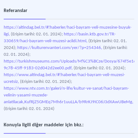
Referanslar
https://altindag.bel.tr/#!haberler/haci-bayram-veli-muzesine-buyuk-
ilgi,
(Erişim tarihi: 02. 01. 2024);
https://basin.ktb.gov.tr/TR-
330659/haci-bayram-veli-muzesi-acildi.html,
(Erişim tarihi: 02. 01.
2024);
https://kulturenvanteri.com/yer/?p=254346,
(Erişim tarihi:
02. 01. 2024);
https://turkishmuseums.com/Uploads/M%C3%BCze/Dosya/674f5e1c-
9c78-45ff-9183-02d042d2ee00.pdf,
(Erişim tarihi: 02. 01. 2024);
https://www.altindag.bel.tr/#!haberler/haci-bayram-veli-muzesi-
ucretsiz,
(Erişim tarihi: 02. 01. 2024);
https://www.ntv.com.tr/galeri/n-life/kultur-ve-sanat/haci-bayram-
velinin-yasami-muzede-
anlatilacak,KufRjZ5GMEq7Mh6r1uuLLA/b9RrKJ9IC06J3dXAwUBeMg,
(Erişim tarihi: 02. 01. 2024)
Konuyla ilgili diğer maddeler için bkz.: