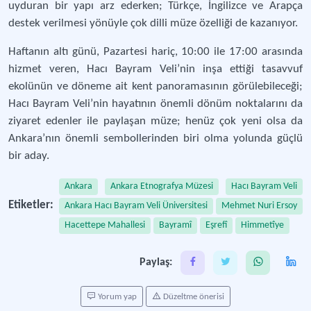
uyduran bir yapı arz ederken; Türkçe, İngilizce ve Arapça
destek verilmesi yönüyle çok dilli müze özelliği de kazanıyor.
Haftanın altı günü, Pazartesi hariç, 10:00 ile 17:00 arasında
hizmet veren, Hacı Bayram Veli’nin inşa ettiği tasavvuf
ekolünün ve döneme ait kent panoramasının görülebileceği;
Hacı Bayram Veli’nin hayatının önemli dönüm noktalarını da
ziyaret edenler ile paylaşan müze; henüz çok yeni olsa da
Ankara’nın önemli sembollerinden biri olma yolunda güçlü
bir aday.
Ankara
Ankara Etnografya Müzesi
Hacı Bayram Veli
Etiketler:
Ankara Hacı Bayram Veli Üniversitesi
Mehmet Nuri Ersoy
Hacettepe Mahallesi
Bayramî
Eşrefî
Himmetîye
Paylaş:
Yorum yap
Düzeltme önerisi