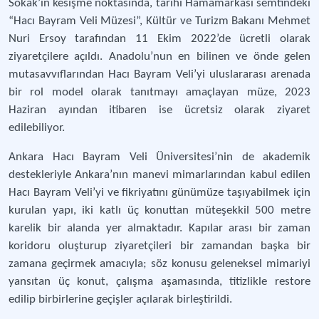
Sokak’ın kesişme noktasında, tarihi Hamamarkası semtindeki
“Hacı Bayram Veli Müzesi”, Kültür ve Turizm Bakanı Mehmet
Nuri Ersoy tarafından 11 Ekim 2022’de ücretli olarak
ziyaretçilere açıldı. Anadolu’nun en bilinen ve önde gelen
mutasavvıflarından Hacı Bayram Veli’yi uluslararası arenada
bir rol model olarak tanıtmayı amaçlayan müze, 2023
Haziran ayından itibaren ise ücretsiz olarak ziyaret
edilebiliyor.
Ankara Hacı Bayram Veli Üniversitesi’nin de akademik
destekleriyle Ankara’nın manevi mimarlarından kabul edilen
Hacı Bayram Veli’yi ve fikriyatını günümüze taşıyabilmek için
kurulan yapı, iki katlı üç konuttan müteşekkil 500 metre
karelik bir alanda yer almaktadır. Kapılar arası bir zaman
koridoru oluşturup ziyaretçileri bir zamandan başka bir
zamana geçirmek amacıyla; söz konusu geleneksel mimariyi
yansıtan üç konut, çalışma aşamasında, titizlikle restore
edilip birbirlerine geçişler açılarak birleştirildi.