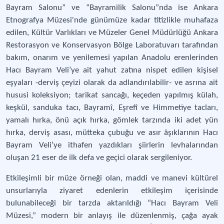
Bayram Salonu” ve “Bayramilik Salonu”nda ise Ankara
Etnografya Müzesi'nde günümüze kadar titizlikle muhafaza
edilen, Kültür Varlıkları ve Müzeler Genel Müdürlüğü Ankara
Restorasyon ve Konservasyon Bölge Laboratuvarı tarafından
bakım, onarım ve yenilemesi yapılan Anadolu erenlerinden
Hacı Bayram Veli’ye ait yahut zatına nispet edilen kişisel
eşyaları -derviş çeyizi olarak da adlandırılabilir- ve asrına ait
hususi koleksiyon; tarikat sancağı, keçeden yapılmış külah,
keşkül, sanduka tacı, Bayramî, Eşrefî ve Himmetîye tacları,
yamalı hırka, önü açık hırka, gömlek tarzında iki adet yün
hırka, derviş asası, mütteka çubuğu ve asır âşıklarının Hacı
Bayram Veli’ye ithafen yazdıkları şiirlerin levhalarından
oluşan 21 eser de ilk defa ve geçici olarak sergileniyor.
Etkileşimli bir müze örneği olan, maddi ve manevi kültürel
unsurlarıyla ziyaret edenlerin etkileşim içerisinde
bulunabileceği bir tarzda aktarıldığı “Hacı Bayram Veli
Müzesi,” modern bir anlayış ile düzenlenmiş, çağa ayak