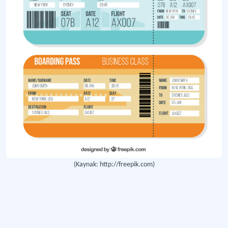
Grup Bileti
Ulaştırma işletmelerinde belirli bir sayının üzerinde yolcu grubu için oluşturul
İç Hat Yolcu Bileti
Belirli bir ülke sınırları içerisinde ifa edilmesi öngörülen yolcu taşıma sözleş
Tam Tarifeli Bilet
Havayollarının sunmuş olduğu kısıtlamasız ve sınıfındaki en yüksek ücretli bile
Bilet Satışı
Turistlerin taşıma ve yolculuk belgesini düzenleme ve bu belgenin satışını ger
(Kaynak: http://freepik.com)
Daha fazla