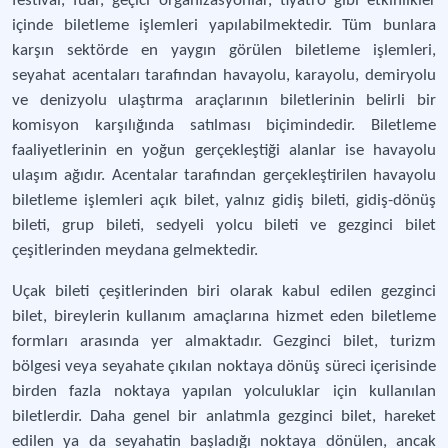
festival, fuar, geçici organizasyonlar, tiyatro gibi etkinlikler
içinde biletleme işlemleri yapılabilmektedir. Tüm bunlara
karşın sektörde en yaygın görülen biletleme işlemleri,
seyahat acentaları tarafından havayolu, karayolu, demiryolu
ve denizyolu ulaştırma araçlarının biletlerinin belirli bir
komisyon karşılığında satılması biçimindedir. Biletleme
faaliyetlerinin en yoğun gerçekleştiği alanlar ise havayolu
ulaşım ağıdır. Acentalar tarafından gerçekleştirilen havayolu
biletleme işlemleri açık bilet, yalnız gidiş bileti, gidiş-dönüş
bileti, grup bileti, sedyeli yolcu bileti ve gezginci bilet
çeşitlerinden meydana gelmektedir.
Uçak bileti çeşitlerinden biri olarak kabul edilen gezginci
bilet, bireylerin kullanım amaçlarına hizmet eden biletleme
formları arasında yer almaktadır. Gezginci bilet, turizm
bölgesi veya seyahate çıkılan noktaya dönüş süreci içerisinde
birden fazla noktaya yapılan yolculuklar için kullanılan
biletlerdir. Daha genel bir anlatımla gezginci bilet, hareket
edilen ya da seyahatin başladığı noktaya dönülen, ancak