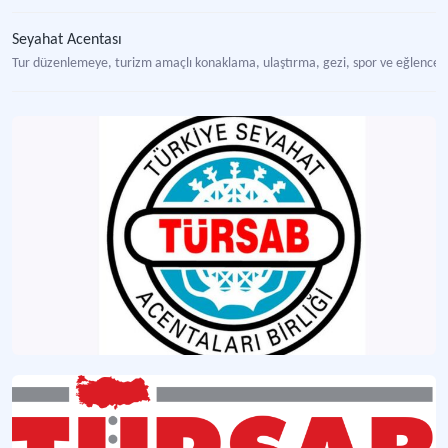
Seyahat Acentası
Tur düzenlemeye, turizm amaçlı konaklama, ulaştırma, gezi, spor ve eğlence hiz
Türkiye Seyahat Acentaları Birliği (TÜRSAB)
Türkiye’de turizm sektörü için ilk kez bir yasa kapsamında kurulan örgüt.
Seyahat Acentaları Yönetmeliği (22747 sayılı)
Seyahat acentacılığına ilişkin usul ve esasları düzenlemek amacıyla 1975 yılınd
Seyahat Acentaları Yönetmeliği (26664 Sayılı)
28.12.2006 tarihinde değişen 1618 Sayılı Seyahat Acentaları ve Seyahat Acenta