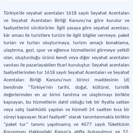
Türkiye’de seyahat acentaları 1618 sayılı Seyahat Acentaları
ve Seyahat Acentaları Birliği Kanunu’na göre kurulur ve
faaliyetlerini sürdürürler. İlgili yasaya göre seyahat acentası;
kâr amacı ile turistlere turizm ile ilgili bilgiler vermeye, paket
turları ve turları oluşturmaya, turizm amaçlı konaklama,
ulaştırma, gezi, spor ve eğlence hizmetlerini görmeye yetkili
olan, oluşturduğu ürünü kendi veya diğer seyahat acentaları
vasıtası ile pazarlayabilen ticarî kuruluştur. Seyahat acentaları
faaliyetlerinden tur 1618 sayılı Seyahat Acentaları ve Seyahat
Acentaları Birliği Kanunu'nun birinci maddesinin (d)
bendinde “Türkiye’nin tarihi, doğal, kültürel, turistik
değerlerinden en az birini tanıtma ve ulaştırmayı birlikte
kapsayan, bu hizmetlerin dahil olduğu tek bir fiyatla satılan
veya satış taahhüdü yapılan ve hizmeti 24 saatten kısa bir
süreyi kapsayan ticarî faaliyeti” olarak tanımlanmakla birlikte
“paket tur” tanımı yapılmamış ve 4077 sayılı Tüketicinin
Korunması Hakkındaki Kanun’a atıfta bulunulmuş ve 51.